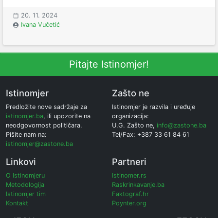
20. 11. 2024
Ivana Vučetić
Pitajte Istinomjer!
Istinomjer
Zašto ne
Predložite nove sadržaje za
Istinomjer je razvila i uređuje
istinomjer.ba
, ili upozorite na
organizacija:
neodgovornost političara.
U.G. Zašto ne,
info@zastone.ba
Pišite nam na:
Tel/Fax: +387 33 61 84 61
istinomjer@zastone.ba
Linkovi
Partneri
O Istinomjeru
Istinomer.rs
Metodologija
Raskrinkavanje.ba
Istinomjer tim
Faktograf.hr
Kontakt
Poynter.org