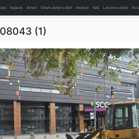
itost
Najave
Akteri
Strani akteri o BiH
Analize
NAI
Lokalne vijesti
Kvi
08043 (1)