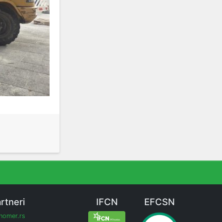
rtneri
IFCN
EFCSN
inomer.rs