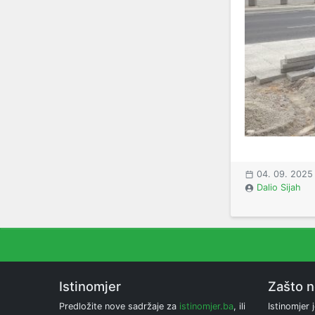
04. 09. 2025
Dalio Sijah
Istinomjer
Zašto 
Predložite nove sadržaje za
istinomjer.ba
, ili
Istinomjer j