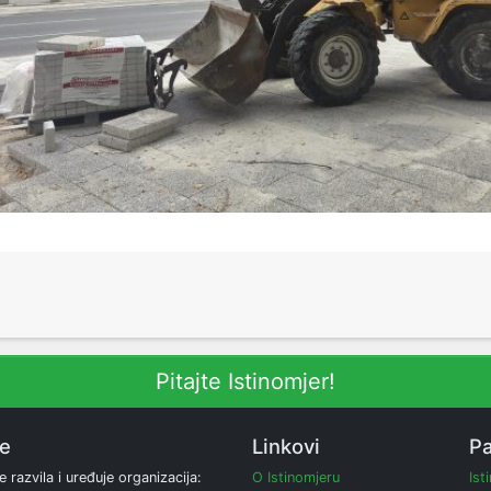
Pitajte Istinomjer!
ne
Linkovi
Pa
e razvila i uređuje organizacija:
O Istinomjeru
Ist