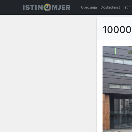
Obećanja
Dosljednost
Istin
10000