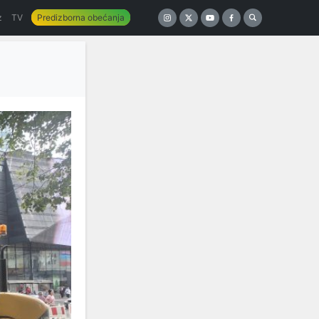
z
TV
Predizborna obećanja