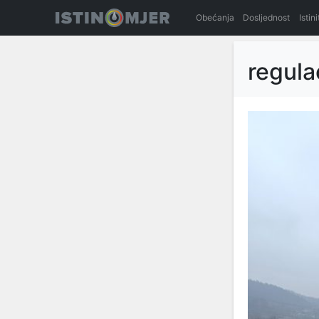
Obećanja
Dosljednost
Istin
regula