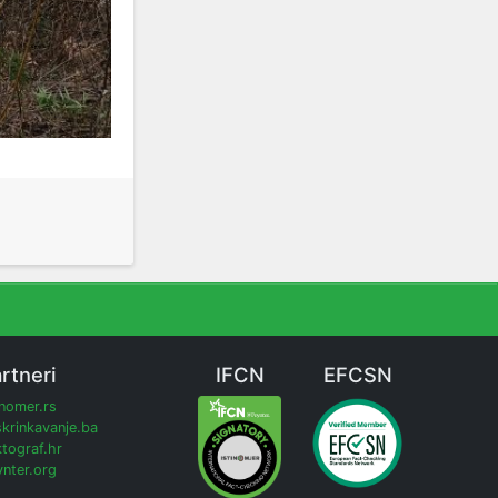
rtneri
IFCN
EFCSN
inomer.rs
krinkavanje.ba
tograf.hr
nter.org