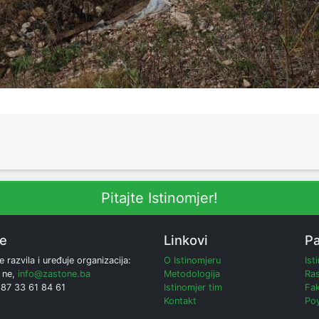
Pitajte Istinomjer!
ne
Linkovi
Pa
e razvila i uređuje organizacija:
O Istinomjeru
Ist
 ne,
info@zastone.ba
Metodologija
Ras
387 33 61 84 61
Istinomjer tim
Fak
Kontakt
Poy