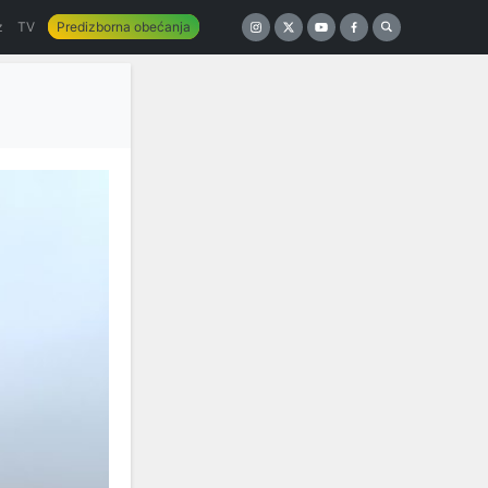
z
TV
Predizborna obećanja