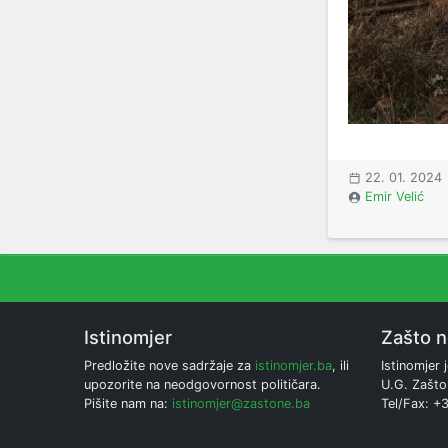
22. 01. 2024
Emir Velić
Istinomjer
Zašto 
Predložite nove sadržaje za
istinomjer.ba
, ili
Istinomjer j
upozorite na neodgovornost političara.
U.G. Zašto
Pišite nam na:
istinomjer@zastone.ba
Tel/Fax: +