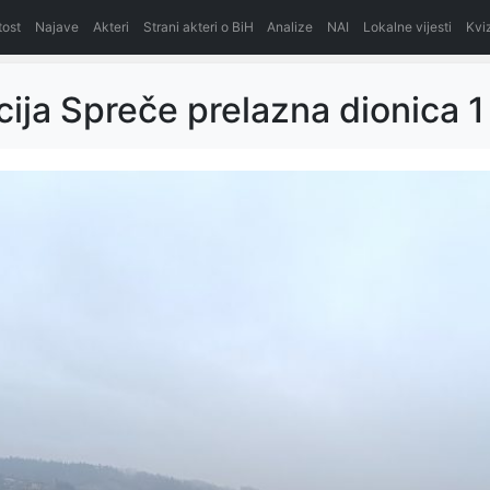
itost
Najave
Akteri
Strani akteri o BiH
Analize
NAI
Lokalne vijesti
Kvi
cija Spreče prelazna dionica 1