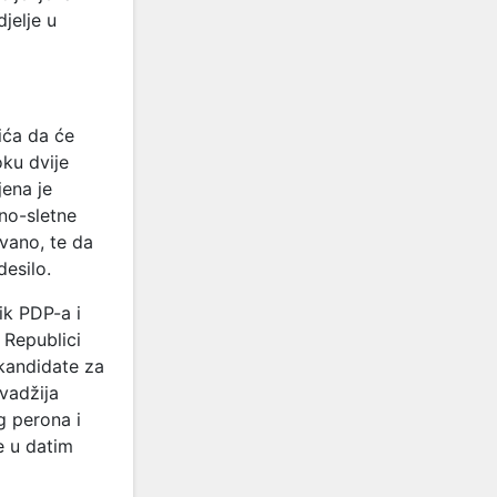
jelje u
ića da će
oku dvije
jena je
no-sletne
vano, te da
desilo.
ik PDP-a i
 Republici
 kandidate za
vadžija
g perona i
je u datim