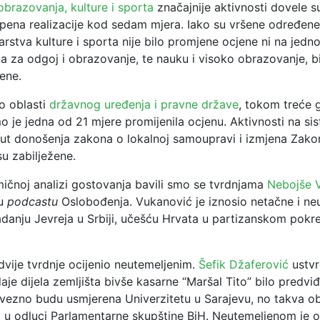
obrazovanja, kulture i sporta
značajnije aktivnosti dovele s
pena realizacije kod sedam mjera. Iako su vršene određene 
arstva kulture i sporta nije bilo promjene ocjene ni na jedno
a za odgoj i obrazovanje, te nauku i visoko obrazovanje, bi
ene.
 o oblasti
državnog uređenja i pravne države
, tokom treće 
 je jedna od 21 mjere promijenila ocjenu. Aktivnosti na si
t donošenja zakona o lokalnoj samoupravi i izmjena Zak
su zabilježene.
ičnoj analizi gostovanja bavili smo se tvrdnjama
Nebojše 
 u
podcastu
Oslobođenja. Vukanović je iznosio netačne i ne
adanju Jevreja u Srbiji, učešću Hrvata u partizanskom pokre
 dvije tvrdnje ocijenio neutemeljenim.
Šefik Džaferović
ustvr
aje dijela zemljišta bivše kasarne “Maršal Tito” bilo predvi
vezno budu usmjerena Univerzitetu u Sarajevu, no takva ob
 u odluci Parlamentarne skupštine BiH. Neutemeljenom je oc