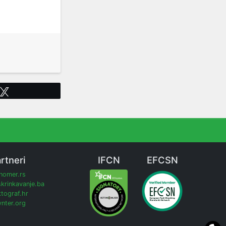
Tweet
rtneri
IFCN
EFCSN
inomer.rs
krinkavanje.ba
tograf.hr
nter.org