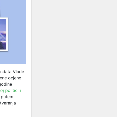
andata Vlade
jene ocjene
 godine
oj politici i
, putem
otvaranja