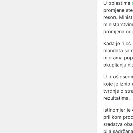
U oblastima
promjene ste
resoru Minist
ministarstvim
promjena ocj
Kada je riječ
mandata samo
mjerama popu
okupljanju ni
U prošlosedm
koje je iznio
tvrdnje o str
rezultatima.
Istinomjer je
prilikom prod
sredstva oba
bila sadržana