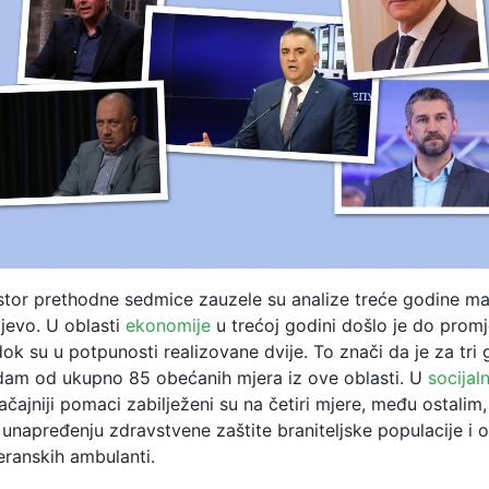
tor prethodne sedmice zauzele su analize treće godine m
jevo. U oblasti
ekonomije
u trećoj godini došlo je do prom
dok su u potpunosti realizovane dvije. To znači da je za tri
dam od ukupno 85 obećanih mjera iz ove oblasti. U
socijaln
čajniji pomaci zabilježeni su na četiri mjere, među ostalim
 unapređenju zdravstvene zaštite braniteljske populacije i 
eranskih ambulanti.