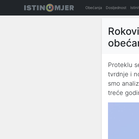
Obećanja
Dosljednost
Istin
Rokovi
obećan
Proteklu s
tvrdnje i n
smo analiz
treće god