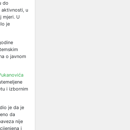
u do
aktivnosti, u
j mjeri. U
lo je
godine
stemskim
ona o javnom
Vukanovića
utemeljene
tu i izbornim
dio je da je
đeno da
aveza nije
ijenjena i