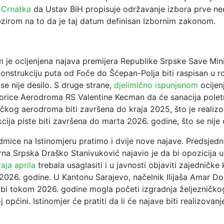
 Crnatka
da Ustav BiH propisuje održavanje izbora prve ned
bzirom na to da je taj datum definisan Izbornim zakonom.
 je ocijenjena najava premijera Republike Srpske Save Min
onstrukciju puta od Foče do Šćepan-Polja biti raspisan u r
se nije desilo. S druge strane,
djelimično ispunjenom
ocijen
torice Aerodroma RS Valentine Kecman da će sanacija polet
učkog aerodroma biti završena do kraja 2025, što je realizo
cija piste biti završena do marta 2026. godine, što se nije 
mice na Istinomjeru pratimo i dvije nove najave. Predsjedn
na Srpska Draško Stanivuković najavio je da bi opozicija u
aja aprila
trebala usaglasiti i u javnosti objaviti zajedničke
2026. godine. U Kantonu Sarajevo, načelnik Ilijaša Amar Do
a bi tokom 2026. godine mogla početi izgradnja željezničko
 općini. Istinomjer će pratiti da li će najave biti realizovan