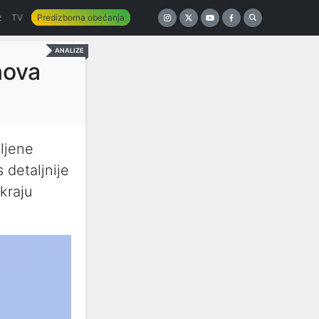
z
TV
Predizborna obećanja
ANALIZE
nova
ljene
 detaljnije
kraju