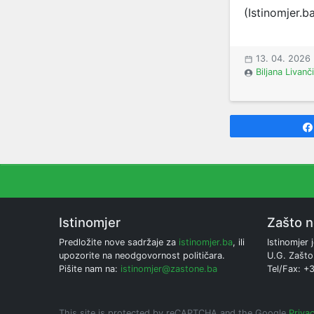
(Istinomjer.b
13. 04. 2026
Biljana Livanč
Istinomjer
Zašto 
Predložite nove sadržaje za
istinomjer.ba
, ili
Istinomjer j
upozorite na neodgovornost političara.
U.G. Zašto
Pišite nam na:
istinomjer@zastone.ba
Tel/Fax: +
This site is protected by reCAPTCHA and the Google
Privac