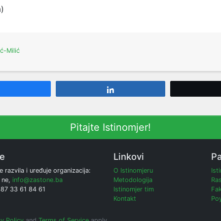
a)
ić-Milić
Share
Share
Pitajte Istinomjer!
ne
Linkovi
Pa
e razvila i uređuje organizacija:
O Istinomjeru
Ist
 ne,
info@zastone.ba
Metodologija
Ras
387 33 61 84 61
Istinomjer tim
Fak
Kontakt
Poy
y Policy
and
Terms of Service
apply.