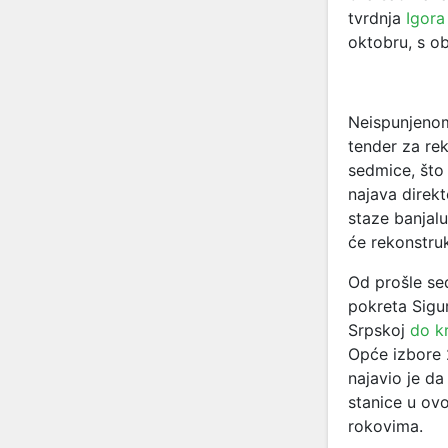
tvrdnja
Igora
oktobru, s o
Neispunjenom
tender za rek
sedmice, što 
najava direk
staze banjal
će rekonstruk
Od prošle sed
pokreta Sigur
Srpskoj
do kr
Opće izbore 
najavio je d
stanice u ovoj
rokovima.