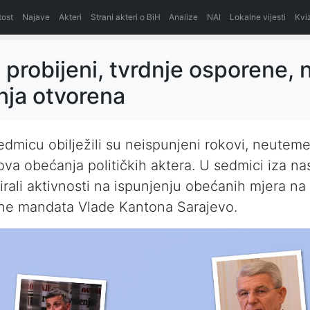
itost
Najave
Akteri
Strani akteri o BiH
Analize
NAI
Lokalne vijesti
Kvi
 probijeni, tvrdnje osporene, 
ja otvorena
edmicu obilježili su neispunjeni rokovi, neuteme
ova obećanja političkih aktera. U sedmici iza nas
irali aktivnosti na ispunjenju obećanih mjera na 
ine mandata Vlade Kantona Sarajevo.