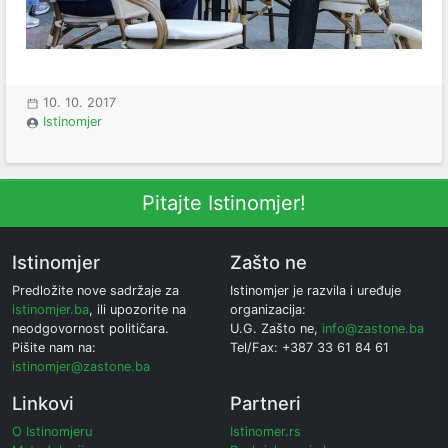
10. 10. 2017
Istinomjer
Pitajte Istinomjer!
Istinomjer
Zašto ne
Predložite nove sadržaje za
Istinomjer je razvila i uređuje
istinomjer.ba
, ili upozorite na
organizacija:
neodgovornost političara.
U.G. Zašto ne,
info@zastone.ba
Pišite nam na:
Tel/Fax: +387 33 61 84 61
istinomjer@zastone.ba
Linkovi
Partneri
O Istinomjeru
Istinomer.rs