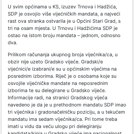
U svim općinama u KS, izuzev Trnova i Hadžića,
SDP je osvojio više vijećničkih mandata, a najveći
rast ova stranka ostvarila je u Općini Stari Grad, s
tri na osam mjesta. U Trnovu i Hadžićima SDP je
ostao na istom broju mandata – jednom, odnosno
dva.
Prilikom računanja ukupnog broja vijećnika/ca, u
obzir nije uzeto Gradsko vijeće. Gradski/e
vijećnici/e izabrani/e su u općinskim vijećima na
posrednim izborima. Riječ je o osobama koje su
osvojile vijećničke mandate na neposrednim
izborima te su delegirane u Gradsko vijeće.
Informacije radi, na stranici Gradskog vijeća
navedeno je da je u prethodnom mandatu SDP imao
tri vijećnika i gradonačelničku poziciju, a u tekućem
mandatu ima sedam vijećnika/ca. Pri tome treba
imati u vidu da veću ulogu pri delegiranju
kandidata/kinja u Gradsko vijeće ima nacionalnost,