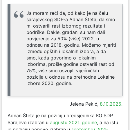
Ja moram reći da, od kako je na čelu
sarajevskog SDP-a Adnan Šteta, da smo
mi ostvarili rast izbornog rezultata i
podrške. Dakle, građani su nam dali
povjerenje za 50% (više) 2022. u
odnosu na 2018. godinu. Možemo mjeriti
između opštih i lokalnih izbora, a da
smo, kada govorimo o lokalnim
izborima, prošle godine ostvarili rast od
75%, više smo osvojili vijećničkih
pozicija u odnosu na prethodne Lokalne
izbore 2020. godine.
Jelena Pekić,
8.10.2025.
Adnan Šteta je na poziciju predsjednika KO SDP
Sarajevo izabran u
augustu 2021. godine
, a na istu
je poziciju ponovo izabran u
septembru 2025.