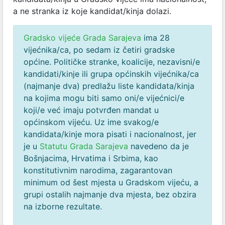
a ne stranka iz koje kandidat/kinja dolazi.
Gradsko vijeće Grada Sarajeva
ima 28
vijećnika/ca, po sedam iz četiri gradske
općine. Političke stranke, koalicije, nezavisni/e
kandidati/kinje ili grupa općinskih vijećnika/ca
(najmanje dva) predlažu liste kandidata/kinja
na kojima mogu biti samo oni/e vijećnici/e
koji/e već imaju potvrđen mandat u
općinskom vijeću. Uz ime svakog/e
kandidata/kinje mora pisati i nacionalnost, jer
je u
Statutu Grada Sarajeva
navedeno da je
Bošnjacima, Hrvatima i Srbima, kao
konstitutivnim narodima, zagarantovan
minimum od šest mjesta u Gradskom vijeću, a
grupi ostalih najmanje dva mjesta, bez obzira
na izborne rezultate.