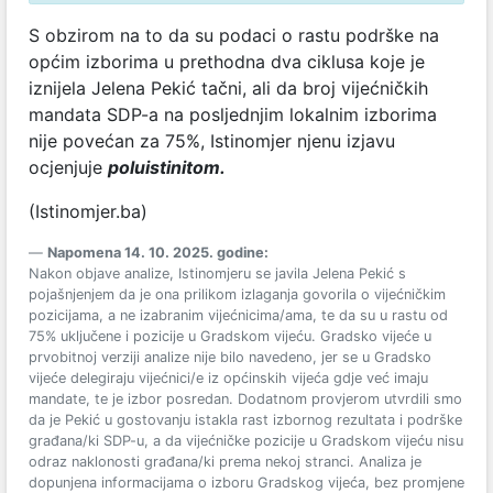
S obzirom na to da su podaci o rastu podrške na
općim izborima u prethodna dva ciklusa koje je
iznijela Jelena Pekić tačni, ali da broj vijećničkih
mandata SDP-a na posljednjim lokalnim izborima
nije povećan za 75%, Istinomjer njenu izjavu
ocjenjuje
poluistinitom.
(Istinomjer.ba)
Napomena 14. 10. 2025. godine:
Nakon objave analize, Istinomjeru se javila Jelena Pekić s
pojašnjenjem da je ona prilikom izlaganja govorila o vijećničkim
pozicijama, a ne izabranim vijećnicima/ama, te da su u rastu od
75% uključene i pozicije u Gradskom vijeću. Gradsko vijeće u
prvobitnoj verziji analize nije bilo navedeno, jer se u Gradsko
vijeće delegiraju vijećnici/e iz općinskih vijeća gdje već imaju
mandate, te je izbor posredan. Dodatnom provjerom utvrdili smo
da je Pekić u gostovanju istakla rast izbornog rezultata i podrške
građana/ki SDP-u, a da vijećničke pozicije u Gradskom vijeću nisu
odraz naklonosti građana/ki prema nekoj stranci. Analiza je
dopunjena informacijama o izboru Gradskog vijeća, bez promjene