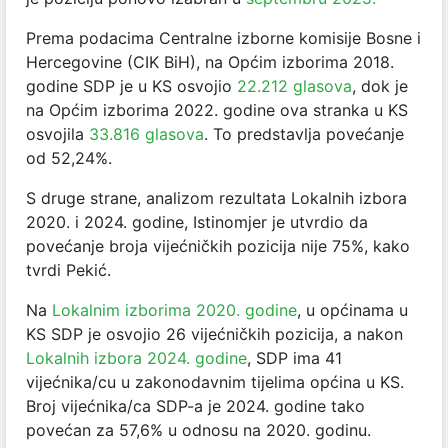
Prema podacima Centralne izborne komisije Bosne i
Hercegovine (CIK BiH), na Općim izborima 2018.
godine SDP je u KS osvojio
22.212 glasova
, dok je
na Općim izborima 2022. godine ova stranka u KS
osvojila
33.816 glasova
. To predstavlja povećanje
od 52,24%.
S druge strane, analizom rezultata Lokalnih izbora
2020. i 2024. godine, Istinomjer je utvrdio da
povećanje broja vijećničkih pozicij
a nije 75%, kako
tvrdi Pekić.
Na
Lokalnim izborima 2020. godine
, u općinama u
KS SDP je osvojio 26 vijećničkih pozicija, a nakon
Lokalnih izbora 2024. godine
, SDP ima 41
vijećnika/cu u zakonodavnim tijelima općina u KS.
Broj vijećnika/ca SDP-a je 2024. godine tako
povećan za 57,6% u odnosu na 2020. godinu.