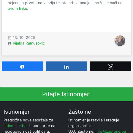
ocjene, a prvobitna verzija teksta arhivirana je i može se naći na
ovom linku
.
13. 10. 2025
Rijalda Ramusović
Share
Share
Tweet
Pitajte Istinomjer!
Istinomjer
Zašto ne
Predložite nove sadržaje za
Istinomjer je razvila i uređuje
istinomjer.ba
, ili upozorite na
organizacija:
neodgovornost političara.
U.G. Zašto ne,
info@zastone.ba