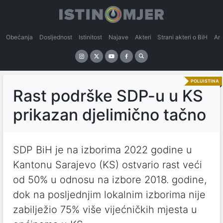
Obećanja
Dosljednost
Istinitost
Najave
Akteri
Strani akteri o BiH
An
POLUISTINA
Rast podrške SDP-u u KS
prikazan djelimično tačno
SDP BiH je na izborima 2022 godine u
Kantonu Sarajevo (KS) ostvario rast veći
od 50% u odnosu na izbore 2018. godine,
dok na posljednjim lokalnim izborima nije
zabilježio 75% više vijećničkih mjesta u