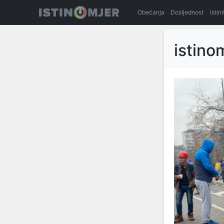
Obećanja
Dosljednost
Istin
istino