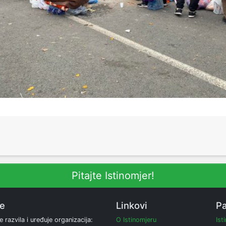
Pitajte Istinomjer!
ne
Linkovi
Pa
e razvila i uređuje organizacija:
O Istinomjeru
Ist