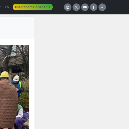
z
TV
Predizborna obećanja