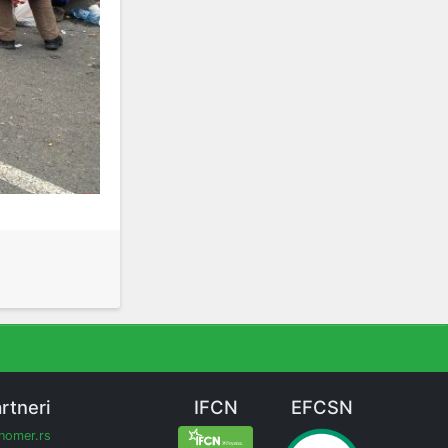
rtneri
IFCN
EFCSN
inomer.rs