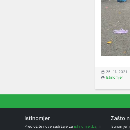
25. 11. 2021
Istinomjer
Istinomjer
Zašto 
Predložite nove sadržaje za
istinomjer.ba
, ili
Istinomjer j