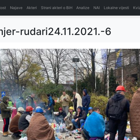
itost
Najave
Akteri
Strani akteri o BiH
Analize
NAI
Lokalne vijesti
Kvi
mjer-rudari24.11.2021.-6