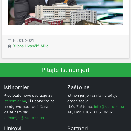
16. 01. 2021
Biljana Livančić-Milić
Pitajte Istinomjer!
Istinomjer
Zašto ne
Predložite nove sadržaje za
Istinomjer je razvila i uređuje
istinomjer.ba
, ili upozorite na
organizacija:
neodgovornost političara.
U.G. Zašto ne,
info@zastone.ba
Pišite nam na:
Tel/Fax: +387 33 61 84 61
istinomjer@zastone.ba
Linkovi
Partneri