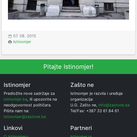
07. 08. 2015
Istinomjer
Pitajte Istinomjer!
Istinomjer
Zašto ne
Predložite nove sadržaje za
Istinomjer je razvila i uređuje
istinomjer.ba
, ili upozorite na
organizacija:
neodgovornost političara.
U.G. Zašto ne,
info@zastone.ba
Pišite nam na:
Tel/Fax: +387 33 61 84 61
istinomjer@zastone.ba
Linkovi
Partneri
O Istinomjeru
Istinomer.rs