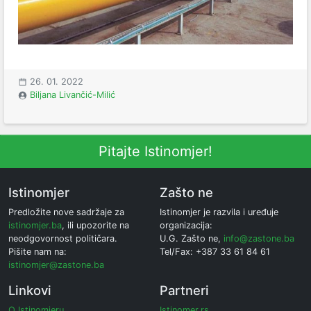
26. 01. 2022
Biljana Livančić-Milić
Pitajte Istinomjer!
Istinomjer
Zašto ne
Predložite nove sadržaje za
Istinomjer je razvila i uređuje
istinomjer.ba
, ili upozorite na
organizacija:
neodgovornost političara.
U.G. Zašto ne,
info@zastone.ba
Pišite nam na:
Tel/Fax: +387 33 61 84 61
istinomjer@zastone.ba
Linkovi
Partneri
O Istinomjeru
Istinomer.rs