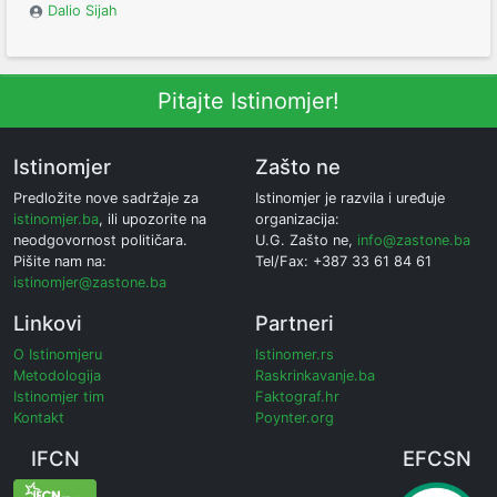
Dalio Sijah
Pitajte Istinomjer!
Istinomjer
Zašto ne
Predložite nove sadržaje za
Istinomjer je razvila i uređuje
istinomjer.ba
, ili upozorite na
organizacija:
neodgovornost političara.
U.G. Zašto ne,
info@zastone.ba
Pišite nam na:
Tel/Fax: +387 33 61 84 61
istinomjer@zastone.ba
Linkovi
Partneri
O Istinomjeru
Istinomer.rs
Metodologija
Raskrinkavanje.ba
Istinomjer tim
Faktograf.hr
Kontakt
Poynter.org
IFCN
EFCSN