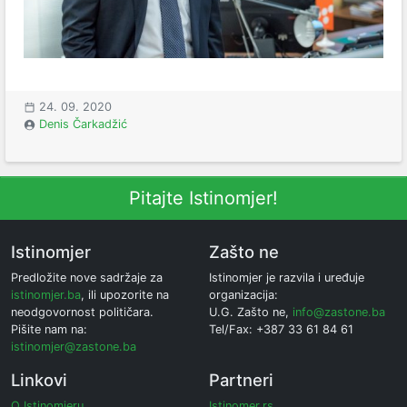
24. 09. 2020
Denis Čarkadžić
Pitajte Istinomjer!
Istinomjer
Zašto ne
Predložite nove sadržaje za
Istinomjer je razvila i uređuje
istinomjer.ba
, ili upozorite na
organizacija:
neodgovornost političara.
U.G. Zašto ne,
info@zastone.ba
Pišite nam na:
Tel/Fax: +387 33 61 84 61
istinomjer@zastone.ba
Linkovi
Partneri
O Istinomjeru
Istinomer.rs