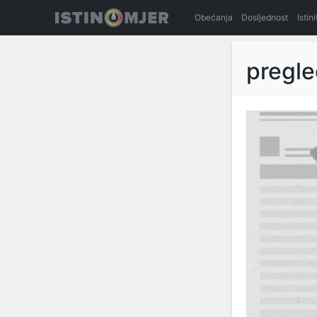
Obećanja
Dosljednost
Istin
pregl