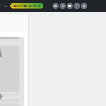
z
TV
Predizborna obećanja