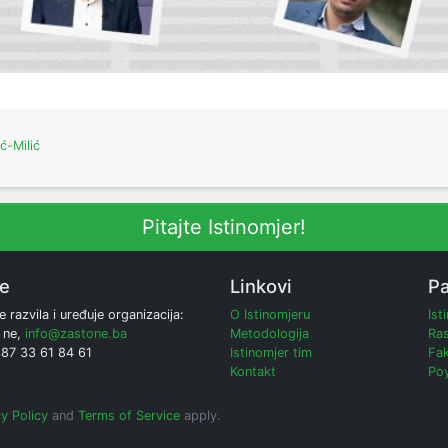
ić-Milić
Pitajte Istinomjer!
ne
Linkovi
Pa
e razvila i uređuje organizacija:
O Istinomjeru
Ist
 ne,
info@zastone.ba
Metodologija
Ras
387 33 61 84 61
Istinomjer tim
Fak
Kontakt
Poy
y Policy
and
Terms of Service
apply.