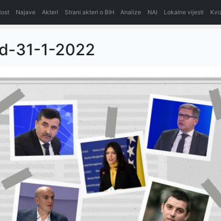
itost
Najave
Akteri
Strani akteri o BiH
Analize
NAI
Lokalne vijesti
Kvi
ed-31-1-2022