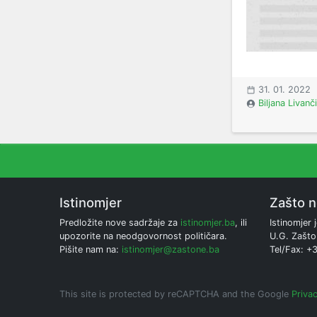
31. 01. 2022
Biljana Livanč
Istinomjer
Zašto 
Predložite nove sadržaje za
istinomjer.ba
, ili
Istinomjer j
upozorite na neodgovornost političara.
U.G. Zašto
Pišite nam na:
istinomjer@zastone.ba
Tel/Fax: +
This site is protected by reCAPTCHA and the Google
Privac