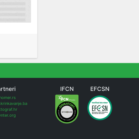
rtneri
IFCN
EFCSN
inomer.rs
krinkavanje.ba
tograf.hr
nter.org