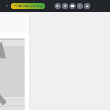
z
TV
Predizborna obećanja