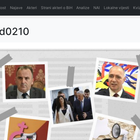
itost
Najave
Akteri
Strani akteri o BiH
Analize
NAI
Lokalne vijesti
Kvi
ed0210