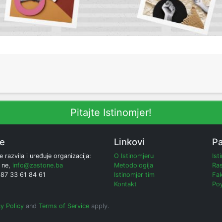
Pitajte Istinomjer!
ne
Linkovi
Pa
e razvila i uređuje organizacija:
O Istinomjeru
Ist
 ne,
info@zastone.ba
Metodologija
Ras
387 33 61 84 61
Istinomjer tim
Fak
Kontakt
Poy
y Policy
and
Terms of Service
apply.