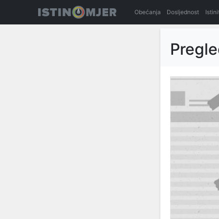
Obećanja
Dosljednost
Istin
Pregl