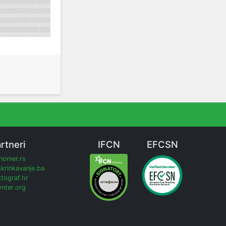
rtneri
IFCN
EFCSN
inomer.rs
krinkavanje.ba
tograf.hr
nter.org