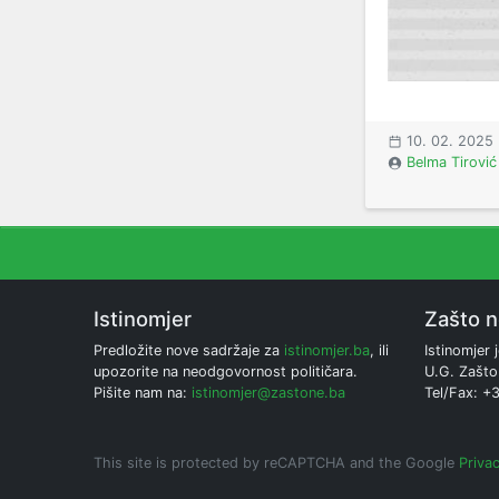
10. 02. 2025
Belma Tirović
Istinomjer
Zašto 
Predložite nove sadržaje za
istinomjer.ba
, ili
Istinomjer j
upozorite na neodgovornost političara.
U.G. Zašto
Pišite nam na:
istinomjer@zastone.ba
Tel/Fax: +
This site is protected by reCAPTCHA and the Google
Privac