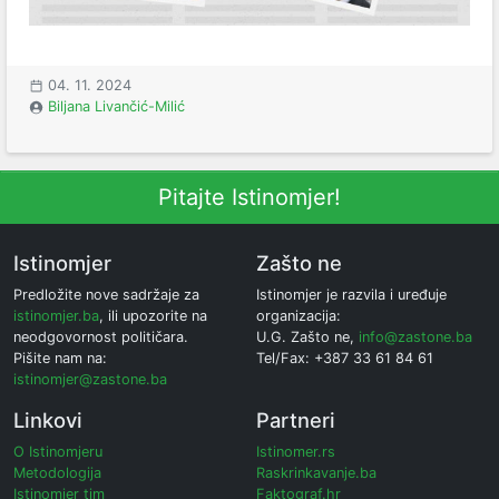
04. 11. 2024
Biljana Livančić-Milić
Pitajte Istinomjer!
Istinomjer
Zašto ne
Predložite nove sadržaje za
Istinomjer je razvila i uređuje
istinomjer.ba
, ili upozorite na
organizacija:
neodgovornost političara.
U.G. Zašto ne,
info@zastone.ba
Pišite nam na:
Tel/Fax: +387 33 61 84 61
istinomjer@zastone.ba
Linkovi
Partneri
O Istinomjeru
Istinomer.rs
Metodologija
Raskrinkavanje.ba
Istinomjer tim
Faktograf.hr