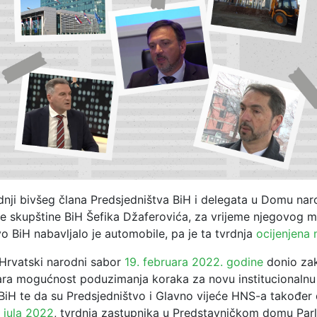
dnji bivšeg člana Predsjedništva BiH i delegata u Domu na
e skupštine BiH Šefika Džaferovića, za vrijeme njegovog 
o BiH nabavljalo je automobile, pa je ta tvrdnja
ocijenjena 
 Hrvatski narodni sabor
19. februara 2022. godine
donio zak
ra mogućnost poduzimanja koraka za novu institucionalnu i 
BiH te da su Predsjedništvo i Glavno vijeće HNS-a također do
 jula 2022
, tvrdnja zastupnika u Predstavničkom domu Par