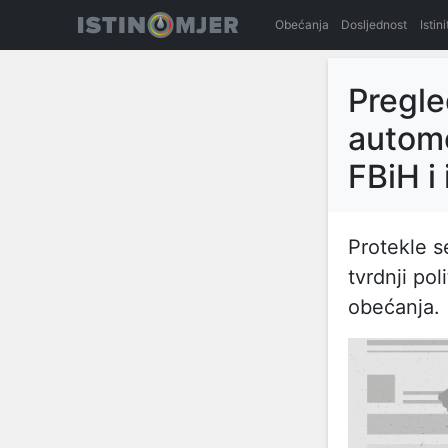
Obećanja
Dosljednost
Istin
Pregle
automob
FBiH i
Protekle s
tvrdnji pol
obećanja.