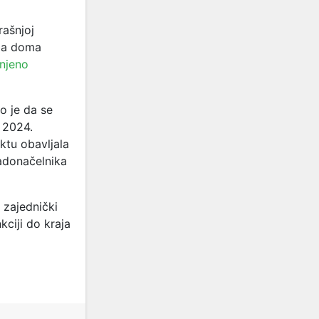
rašnjoj
oba doma
enjeno
o je da se
 2024.
ktu obavljala
radonačelnika
 zajednički
kciji do kraja