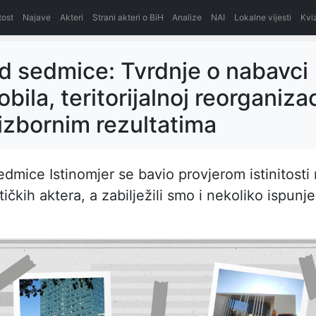
itost
Najave
Akteri
Strani akteri o BiH
Analize
NAI
Lokalne vijesti
Kvi
d sedmice: Tvrdnje o nabavci
ila, teritorijalnoj reorganizac
 izbornim rezultatima
edmice Istinomjer se bavio provjerom istinitosti
itičkih aktera, a zabilježili smo i nekoliko ispunj