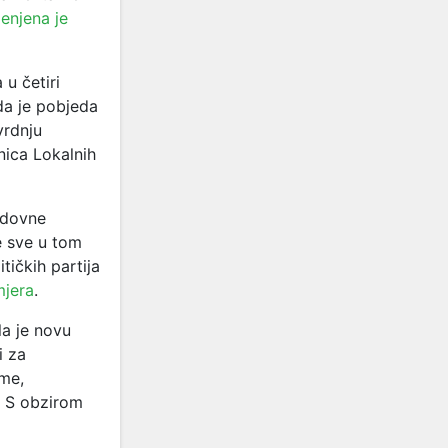
jenjena je
 u četiri
 da je pobjeda
vrdnju
ica Lokalnih
edovne
e sve u tom
tičkih partija
mjera
.
a je novu
i za
me,
. S obzirom