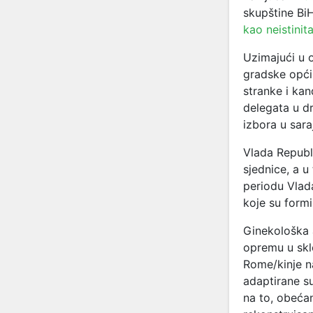
skupštine Bi
kao neistinit
Uzimajući u o
gradske općin
stranke i kan
delegata u d
izbora u sar
Vlada Republ
sjednice, a u
periodu Vlada
koje su formi
Ginekološka 
opremu u skl
Rome/kinje n
adaptirane s
na to, obeća