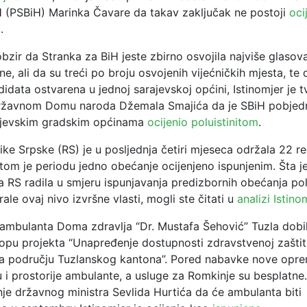
H (PSBiH) Marinka Čavare da takav zaključak ne postoji
oci
a
.
bzir da Stranka za BiH jeste zbirno osvojila najviše glasova
e, ali da su treći po broju osvojenih vijećničkih mjesta, te
didata ostvarena u jednoj sarajevskoj općini, Istinomjer je t
ržavnom Domu naroda Džemala Smajića da je SBiH pobjedn
ajevskim gradskim općinama
ocijenio poluistinitom
.
ike Srpske (RS) je u posljednja četiri mjeseca održala 22 r
 tom je periodu jedno obećanje ocijenjeno ispunjenim. Šta j
 RS radila u smjeru ispunjavanja predizbornih obećanja poli
rale ovaj nivo izvršne vlasti, mogli ste čitati u
analizi Istino
ambulanta Doma zdravlja “Dr. Mustafa Šehović” Tuzla dobil
opu projekta “Unapređenje dostupnosti zdravstvenoj zaštit
a području Tuzlanskog kantona”. Pored nabavke nove opre
u i prostorije ambulante, a usluge za Romkinje su besplatne
nje državnog ministra Sevlida Hurtića da će ambulanta biti