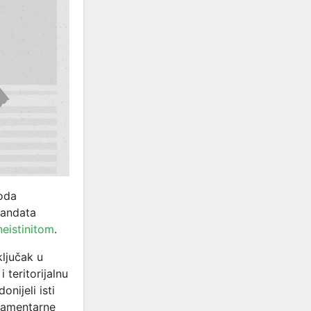
roda
mandata
neistinitom
.
ljučak u
teritorijalnu
nijeli isti
lamentarne