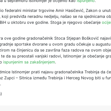
na u septembru Istinomjer je ocijenio kao
ispunjeno
.
io federalni ministar trgovine Amir Hasičević, Zakon o unut
H, koji predviđa neradnu nedjelju, našao se na sjednicama 
BiH u oktobru ove godine. Stoga je njegovo obećanje
ocij
ra ove godine gradonačelnik Stoca Stjepan Bošković najavi
gradnje sportske dvorane u ovom gradu očekuje u augustu
zirom na činjenicu da se završna faza radova na ovom obje
te da su preostali vanjski radovi, Istinomjer je obećanje g
io
ispunjenim sa zakašnjenjem
.
mice Istinomjer prati najavu gradonačelnika Trebinja da će
az Zupci – Sitnica između Trebinja i Herceg Novog biti u fun
.
a)