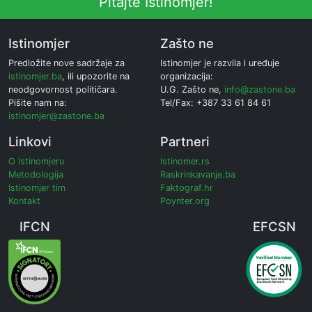
Pitajte Istinomjer!
Istinomjer
Zašto ne
Predložite nove sadržaje za
Istinomjer je razvila i uređuje
istinomjer.ba
, ili upozorite na
organizacija:
neodgovornost političara.
U.G. Zašto ne,
info@zastone.ba
Pišite nam na:
Tel/Fax: +387 33 61 84 61
istinomjer@zastone.ba
Linkovi
Partneri
O Istinomjeru
Istinomer.rs
Metodologija
Raskrinkavanje.ba
Istinomjer tim
Faktograf.hr
Kontakt
Poynter.org
IFCN
EFCSN