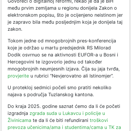
Govoreći o digitalnoj reformi, rekao je da je BiH
među prvim zemljama u regionu donijela Zakon o
elektronskom popisu, što je ocijenjeno neistinom jer
je zapravo bila među posljednjim koja je donijela taj
zakon.
Tokom jedne od mnogobrojnih pres-konferencija
koje je održao u martu predsjednik RS Milorad
Dodik osvrnuo se na aktivnosti EUFOR-a u Bosni i
Hercegovini te izgovorio jednu od također
mnogobrojnih neumjesnih izjava. Čija su jaja tvrđa,
provjerite
u rubrici “Nevjerovatno ali Istinomjer”.
U protekloj sedmici počeli smo pratiti nekoliko
najava s područja Tuzlanskog kantona.
Do kraja 2025. godine saznat ćemo da li će početi
izgradnja
zgrada suda u Lukavcu i policije u
Živinicama
te da li će biti refundirani
troškovi
prevoza učenicima/ama i studentima/cama u TK za