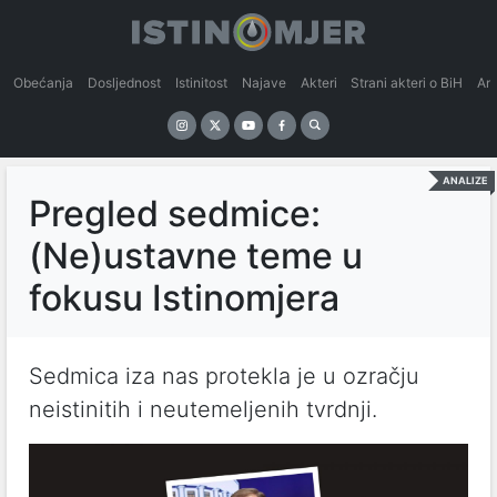
Obećanja
Dosljednost
Istinitost
Najave
Akteri
Strani akteri o BiH
An
ANALIZE
Pregled sedmice:
(Ne)ustavne teme u
fokusu Istinomjera
Sedmica iza nas protekla je u ozračju
neistinitih i neutemeljenih tvrdnji.