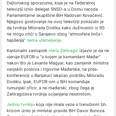
Dejtonskog sporazuma, koje je na Federalnoj
televiziji iznio delegat SNSD-a u Domu naroda
Parlamentarne skupštine BiH Radovan Kovačević.
Njegovo gostovanje na ovoj televiziji pokazalo je
da tvrdnja Milorada Dodika kako dužnosnici iz RS
ne mogu otići u Sarajevo zbog “atmosfere linča i
hapšenja”
nema utemeljenje
.
Kantonalni zastupnik
Haris Zahiragić
izjavio je da ne
vjeruje EUFOR-u “u kojem je komandant Mađar”
nakon što je Levante Magyar, kao zamjenik ministra
vanjskih poslova i trgovine Mađarske, na pres-
konferenciji u Banjaluci iskazao podršku Miloradu
Dodiku. Ipak, EUFOR-om u BiH komanduje
rumunjski oficir, a ne mađarski, zbog čega je
Zahiragićeva tvrdnja ocijenjena neistinitom.
Jedinu tvrdnju
koja nije imala veze s trenutnom bh.
krizom iznio je ministar pravde BiH Davor Bunoza.