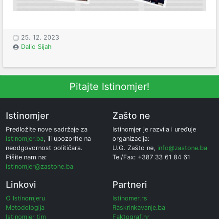
25. 12. 2023
Dalio Sijah
Pitajte Istinomjer!
Istinomjer
Zašto ne
Predložite nove sadržaje za
Istinomjer je razvila i uređuje
istinomjer.ba
, ili upozorite na
organizacija:
neodgovornost političara.
U.G. Zašto ne,
info@zastone.ba
Pišite nam na:
Tel/Fax: +387 33 61 84 61
istinomjer@zastone.ba
Linkovi
Partneri
O Istinomjeru
Istinomer.rs
Metodologija
Raskrinkavanje.ba
Istinomjer tim
Faktograf.hr