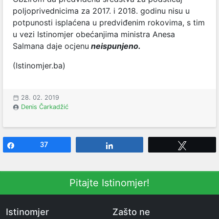
poljoprivednicima za 2017. i 2018. godinu nisu u
potpunosti isplaćena u predviđenim rokovima, s tim
u vezi Istinomjer obećanjima ministra Anesa
Salmana daje ocjenu
neispunjeno.
(Istinomjer.ba)
28. 02. 2019
Denis Čarkadžić
Share
37
Share
Tweet
Pitajte Istinomjer!
Istinomjer
Zašto ne