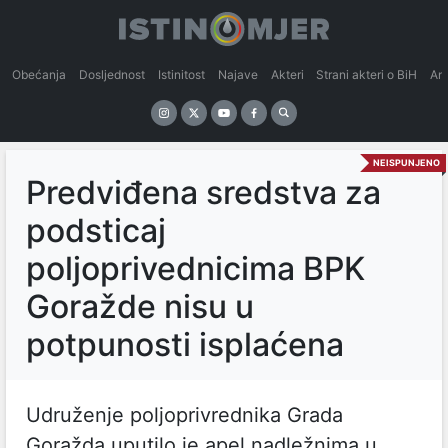
Obećanja
Dosljednost
Istinitost
Najave
Akteri
Strani akteri o BiH
An
NEISPUNJENO
Predviđena sredstva za
podsticaj
poljoprivednicima BPK
Goražde nisu u
potpunosti isplaćena
Udruženje poljoprivrednika Grada
Goražda uputilo je apel nadležnima u