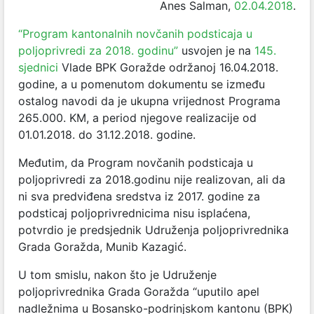
Anes Salman,
02.04.2018
.
“
Program kantonalnih novčanih podsticaja u
poljoprivredi za 2018. godinu”
usvojen je na
145.
sjednici
Vlade BPK Goražde održanoj 16.04.2018.
godine, a u pomenutom dokumentu se između
ostalog navodi da je ukupna vrijednost Programa
265.000. KM, a period njegove realizacije od
01.01.2018. do 31.12.2018. godine.
Međutim, da Program novčanih podsticaja u
poljoprivredi za 2018.godinu nije realizovan, ali da
ni sva predviđena sredstva iz 2017. godine za
podsticaj poljoprivrednicima nisu isplaćena,
potvrdio je predsjednik Udruženja poljoprivrednika
Grada Goražda, Munib Kazagić.
U tom smislu, nakon što je Udruženje
poljoprivrednika Grada Goražda “uputilo apel
nadležnima u Bosansko-podrinjskom kantonu (BPK)