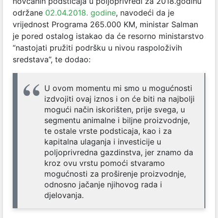
novčanih podsticaja u poljoprivredi za 2018.godinu
održane
02.04.2018. godine
, navodeći da je
vrijednost Programa 265.000 KM, ministar Salman
je pored ostalog istakao da će resorno ministarstvo
“nastojati pružiti podršku u nivou raspoloživih
sredstava”, te dodao:
U ovom momentu mi smo u mogućnosti
izdvojiti ovaj iznos i on će biti na najbolji
mogući način iskorišten, prije svega, u
segmentu animalne i biljne proizvodnje,
te ostale vrste podsticaja, kao i za
kapitalna ulaganja i investicije u
poljoprivredna gazdinstva, jer znamo da
kroz ovu vrstu pomoći stvaramo
mogućnosti za proširenje proizvodnje,
odnosno jačanje njihovog rada i
djelovanja.