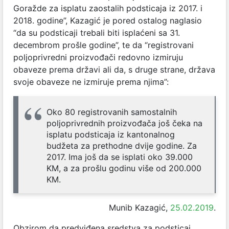
Goražde za isplatu zaostalih podsticaja iz 2017. i
2018. godine”, Kazagić je pored ostalog naglasio
“da su podsticaji trebali biti isplaćeni sa 31.
decembrom prošle godine”, te da “registrovani
poljoprivredni proizvođači redovno izmiruju
obaveze prema državi ali da, s druge strane, država
svoje obaveze ne izmiruje prema njima”:
Oko 80 registrovanih samostalnih
poljoprivrednih proizvođača još čeka na
isplatu podsticaja iz kantonalnog
budžeta za prethodne dvije godine. Za
2017. Ima još da se isplati oko 39.000
KM, a za prošlu godinu više od 200.000
KM.
Munib Kazagić,
25.02.2019
.
Obzirom da predviđena sredstva za podsticaj