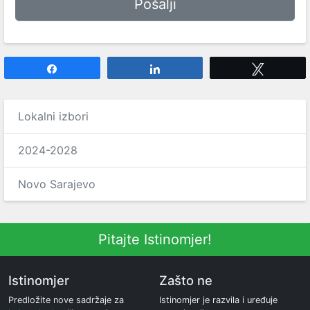
Share
Share
Tweet
Lokalni izbori
2024-2028
Novo Sarajevo
Pitajte Istinomjer!
Istinomjer
Zašto ne
Predložite nove sadržaje za
Istinomjer je razvila i uređuje