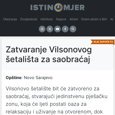
Obećanja
Dosljednost
Istinitost
Najave
Akteri
Strani akteri o BiH
An
NIJE ZAPOČETO
Zatvaranje Vilsonovog
šetališta za saobraćaj
Opštine
: Novo Sarajevo
Vilsonovo šetalište bit će zatvoreno za
saobraćaj, stvarajući jedinstvenu pješačku
zonu, koja će ljeti postati oaza za
relaksaciju i uživanje na otvorenom, dok