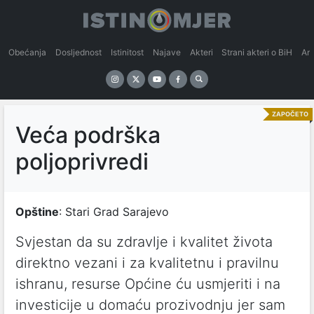
Obećanja
Dosljednost
Istinitost
Najave
Akteri
Strani akteri o BiH
An
ZAPOČETO
Veća podrška
poljoprivredi
Opštine
: Stari Grad Sarajevo
Svjestan da su zdravlje i kvalitet života
direktno vezani i za kvalitetnu i pravilnu
ishranu, resurse Općine ću usmjeriti i na
investicije u domaću prozivodnju jer sam