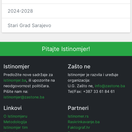
2024-2028
Stari Grad Sarajevo
Pitajte Istinomjer!
Istinomjer
Zašto ne
Predložite nove sadržaje za
Istinomjer je razvila i uređuje
istinomjer.ba
, ili upozorite na
organizacija:
neodgovornost političara.
U.G. Zašto ne,
info@zastone.ba
Pišite nam na:
Tel/Fax: +387 33 61 84 61
istinomjer@zastone.ba
Linkovi
Partneri
O Istinomjeru
Istinomer.rs
Metodologija
Raskrinkavanje.ba
Istinomjer tim
Faktograf.hr