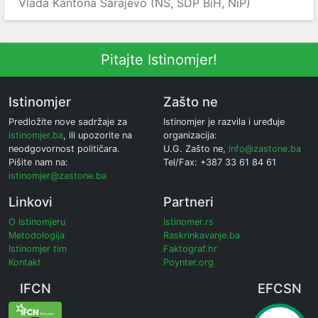
Vlada Kantona Sarajevo (NS, SDP BiH, NiP)
Pitajte Istinomjer!
Istinomjer
Zašto ne
Predložite nove sadržaje za
Istinomjer je razvila i uređuje
istinomjer.ba
, ili upozorite na
organizacija:
neodgovornost političara.
U.G. Zašto ne,
info@zastone.ba
Pišite nam na:
Tel/Fax: +387 33 61 84 61
istinomjer@zastone.ba
Linkovi
Partneri
O Istinomjeru
Istinomer.rs
Metodologija
Raskrinkavanje.ba
Istinomjer tim
Faktograf.hr
Kontakt
Poynter.org
IFCN
EFCSN