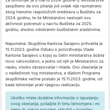
Za Istinomjer je u martu 2024. godine iz Ministarstva
saopšteno da ovo pitanje još uvijek nije razmatrano
zbog trenutno raspoloživih sredstava u Budžetu za
2024. godinu, te će Ministarstvo nastojati ovu
aktivnost pokrenuti u nacrtu Budžeta za 2025.
godinu, shodno odobrenim budžetskim sredstvima.
Napomena: Skupština Kantona Sarajevo prihvatila je
15.11.2023. godine Odluku o potvrđivanju Vlade
Kantona Sarajevo u kojoj su četiri ministarstva dobila
novo rukovodstvo, a jedno od njih je Ministarstvo za
nauku, visoko obrazovanje i mlade. Ovo obećanje je
u nadležnosti tog ministarstva, a dijelom Programa
skupštinske većine postalo je 15.11.2023. godine, od
kada Istinomjer prati njegovu realizaciju.
Ukoliko imate dodatne informacije o ispunjenju
ovog obećanja, pošaljite ih timu Istinomjera i mi
ćemo ih, nakon provjere, uključiti u konačnu