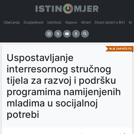
Obećanja
Dosljednost
Istinitost
Najave
Akteri
Strani akteri o BiH
An
NIJE ZAPOČETO
Uspostavljanje
interresornog stručnog
tijela za razvoj i podršku
programima namijenjenih
mladima u socijalnoj
potrebi