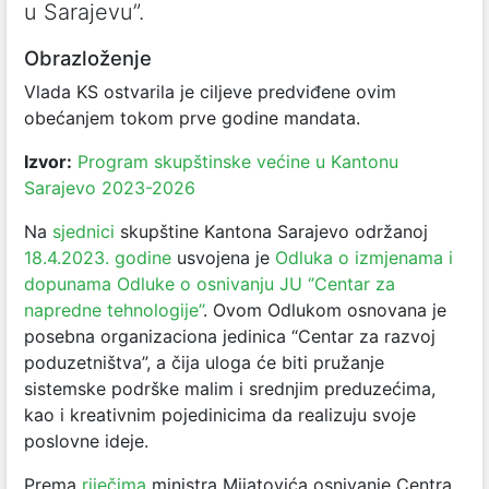
u Sarajevu”.
Obrazloženje
Vlada KS ostvarila je ciljeve predviđene ovim
obećanjem tokom prve godine mandata.
Izvor:
Program skupštinske većine u Kantonu
Sarajevo 2023-2026
Na
sjednici
skupštine Kantona Sarajevo održanoj
18.4.2023. godine
usvojena je
Odluka o izmjenama i
dopunama Odluke o osnivanju JU ‘’Centar za
napredne tehnologije’’
. Ovom Odlukom osnovana je
posebna organizaciona jedinica “Centar za razvoj
poduzetništva”, a čija uloga će biti pružanje
sistemske podrške malim i srednjim preduzećima,
kao i kreativnim pojedinicima da realizuju svoje
poslovne ideje.
Prema
riječima
ministra Mijatovića osnivanje Centra