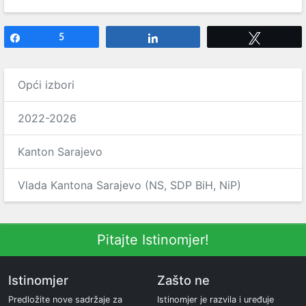
Share
5
Share
Tweet
Opći izbori
2022-2026
Kanton Sarajevo
Vlada Kantona Sarajevo (NS, SDP BiH, NiP)
Pitajte Istinomjer!
Istinomjer
Zašto ne
Predložite nove sadržaje za
Istinomjer je razvila i uređuje