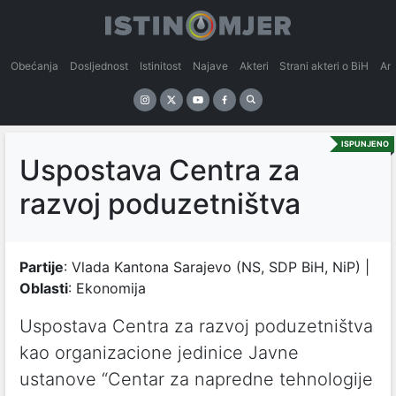
Obećanja
Dosljednost
Istinitost
Najave
Akteri
Strani akteri o BiH
An
ISPUNJENO
Uspostava Centra za
razvoj poduzetništva
Partije
: Vlada Kantona Sarajevo (NS, SDP BiH, NiP) |
Oblasti
: Ekonomija
Uspostava Centra za razvoj poduzetništva
kao organizacione jedinice Javne
ustanove “Centar za napredne tehnologije