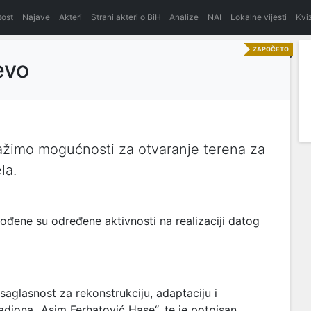
itost
Najave
Akteri
Strani akteri o BiH
Analize
NAI
Lokalne vijesti
Kvi
ZAPOČETO
evo
ažimo mogućnosti za otvaranje terena za
la.
ene su određene aktivnosti na realizaciji datog
saglasnost za rekonstrukciju, adaptaciju i
adiona „Asim Ferhatović Hase“, te je potpisan