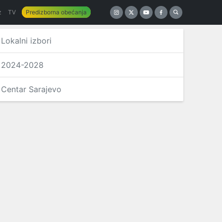
z
TV
Predizborna obećanja
Lokalni izbori
2024-2028
Centar Sarajevo