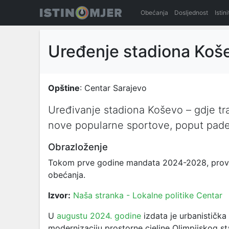
Obećanja
Dosljednost
Istin
Uređenje stadiona Koš
Opštine
: Centar Sarajevo
Uređivanje stadiona Koševo – gdje tr
nove popularne sportove, poput pade
Obrazloženje
Tokom prve godine mandata 2024-2028, provođ
obećanja.
Izvor:
Naša stranka - Lokalne politike Centar
U
augustu 2024. godine
izdata je urbanistička 
modernizaciju prostorne cjeline Olimpijskog st