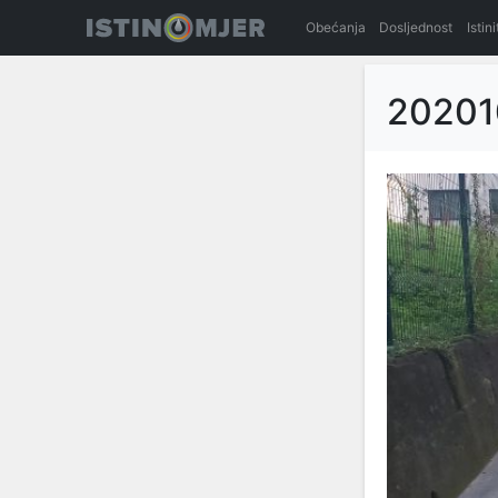
Obećanja
Dosljednost
Istin
20201