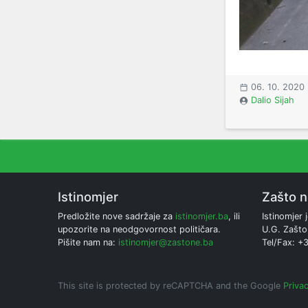
06. 10. 2020
Dalio Sijah
Istinomjer
Zašto 
Predložite nove sadržaje za
istinomjer.ba
, ili
Istinomjer j
upozorite na neodgovornost političara.
U.G. Zašto
Pišite nam na:
istinomjer@zastone.ba
Tel/Fax: +
This site is protected by reCAPTCHA and the Google
Privac