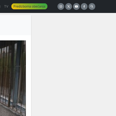
z
TV
Predizborna obećanja