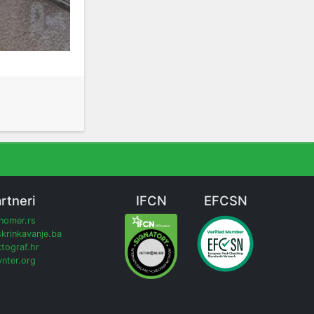
rtneri
IFCN
EFCSN
inomer.rs
krinkavanje.ba
tograf.hr
nter.org