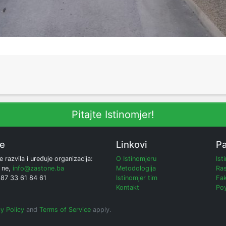
Pitajte Istinomjer!
ne
Linkovi
Pa
e razvila i uređuje organizacija:
O Istinomjeru
Ist
 ne,
info@zastone.ba
Metodologija
Ras
387 33 61 84 61
Istinomjer tim
Fak
Kontakt
Poy
y Policy
and
Terms of Service
apply.