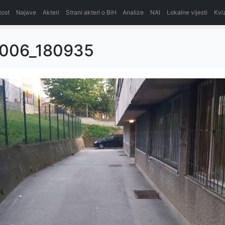
itost
Najave
Akteri
Strani akteri o BiH
Analize
NAI
Lokalne vijesti
Kvi
006_180935