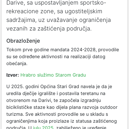
Darive, sa uspostavljanjem sportsko-
rekreacione zone, sa ugostiteljskim
sadržajima, uz uvažavanje ograničenja
vezanih za zaštićenja područja.
Obrazloženje
Tokom prve godine mandata 2024-2028, provodile
su se određene aktivnosti na realizaciji datog
obećanja.
Izvor:
Hrabro služimo Starom Gradu
U 2025. godini Općina Stari Grad navela je da je
uredila dječije igralište i postavila teretanu na
otvorenom na Darivi, te započela izgradnju
biciklističke staze kao dijela plana razvoja outdoor
turizma. Sve aktivnosti provodile se u skladu s
ograničenjima koja proizlaze iz statusa zaštićenog
područja. U
julu 2025.
zabilježeno je uređenje