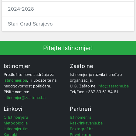
2024-2028
Stari Grad Sarajevo
Pitajte Istinomjer!
Istinomjer
Zašto ne
Predložite nove sadržaje za
Istinomjer je razvila i uređuje
istinomjer.ba
, ili upozorite na
organizacija:
neodgovornost političara.
U.G. Zašto ne,
info@zastone.ba
Pišite nam na:
Tel/Fax: +387 33 61 84 61
istinomjer@zastone.ba
Linkovi
Partneri
O Istinomjeru
Istinomer.rs
Metodologija
Raskrinkavanje.ba
Istinomjer tim
Faktograf.hr
Kontakt
Poynter.org