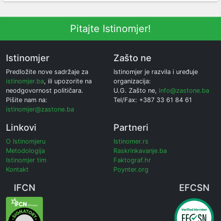
Pitajte Istinomjer!
Istinomjer
Zašto ne
Predložite nove sadržaje za
Istinomjer je razvila i uređuje
istinomjer.ba
, ili upozorite na
organizacija:
neodgovornost političara.
U.G. Zašto ne,
info@zastone.ba
Pišite nam na:
Tel/Fax: +387 33 61 84 61
istinomjer@zastone.ba
Linkovi
Partneri
O Istinomjeru
Istinomer.rs
Metodologija
Raskrinkavanje.ba
Istinomjer tim
Faktograf.hr
Kontakt
Poynter.org
IFCN
EFCSN