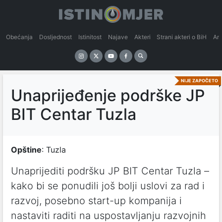
Obećanja
Dosljednost
Istinitost
Najave
Akteri
Strani akteri o BiH
An
NIJE ZAPOČETO
Unaprijeđenje podrške JP
BIT Centar Tuzla
Opštine
: Tuzla
Unaprijediti podršku JP BIT Centar Tuzla –
kako bi se ponudili još bolji uslovi za rad i
razvoj, posebno start-up kompanija i
nastaviti raditi na uspostavljanju razvojnih