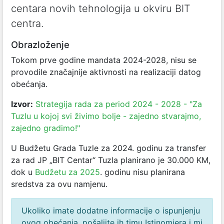
centara novih tehnologija u okviru BIT
centra.
Obrazloženje
Tokom prve godine mandata 2024-2028, nisu se
provodile značajnije aktivnosti na realizaciji datog
obećanja.
Izvor:
Strategija rada za period 2024 - 2028 - "Za
Tuzlu u kojoj svi živimo bolje - zajedno stvarajmo,
zajedno gradimo!"
U Budžetu Grada Tuzle za 2024. godinu za transfer
za rad JP „BIT Centar“ Tuzla planirano je 30.000 KM,
dok u
Budžetu za 2025
. godinu nisu planirana
sredstva za ovu namjenu.
Ukoliko imate dodatne informacije o ispunjenju
ovog obećanja, pošaljite ih timu Istinomjera i mi