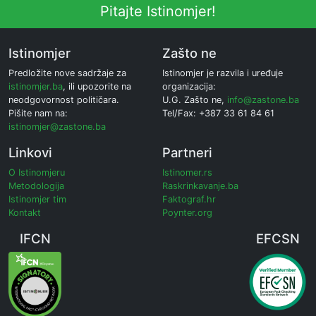
Pitajte Istinomjer!
Istinomjer
Zašto ne
Predložite nove sadržaje za
Istinomjer je razvila i uređuje
istinomjer.ba
, ili upozorite na
organizacija:
neodgovornost političara.
U.G. Zašto ne,
info@zastone.ba
Pišite nam na:
Tel/Fax: +387 33 61 84 61
istinomjer@zastone.ba
Linkovi
Partneri
O Istinomjeru
Istinomer.rs
Metodologija
Raskrinkavanje.ba
Istinomjer tim
Faktograf.hr
Kontakt
Poynter.org
IFCN
EFCSN