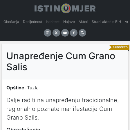
Obećanja
Dosljednost
Istinitost
Najave
Akteri
Strani akteri o BiH
An
ZAPOČETO
Unapređenje Cum Grano
Salis
Opštine
: Tuzla
Dalje raditi na unapređenju tradicionalne,
regionalno poznate manifestacije Cum
Grano Salis.
Obrazloženje