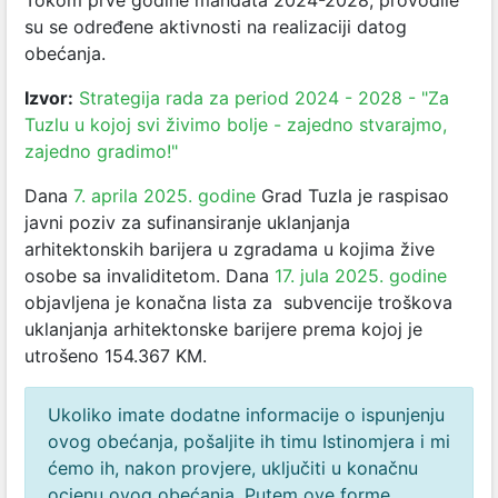
Tokom prve godine mandata 2024-2028, provodile
su se određene aktivnosti na realizaciji datog
obećanja.
Izvor:
Strategija rada za period 2024 - 2028 - "Za
Tuzlu u kojoj svi živimo bolje - zajedno stvarajmo,
zajedno gradimo!"
Dana
7. aprila 2025. godine
Grad Tuzla je raspisao
javni poziv za sufinansiranje uklanjanja
arhitektonskih barijera u zgradama u kojima žive
osobe sa invaliditetom. Dana
17. jula 2025. godine
objavljena je konačna lista za subvencije troškova
uklanjanja arhitektonske barijere prema kojoj je
utrošeno
154.367 KM.
Ukoliko imate dodatne informacije o ispunjenju
ovog obećanja, pošaljite ih timu Istinomjera i mi
ćemo ih, nakon provjere, uključiti u konačnu
ocjenu ovog obećanja. Putem ove forme