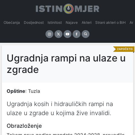
Obećanja
Dosljednost
Istinitost
Najave
Akteri
Strani akteri o BiH
An
ZAPOČETO
Ugradnja rampi na ulaze u
zgrade
Opštine
: Tuzla
Ugradnja kosih i hidrauličkih rampi na
ulaze u zgrade u kojima žive invalidi.
Obrazloženje