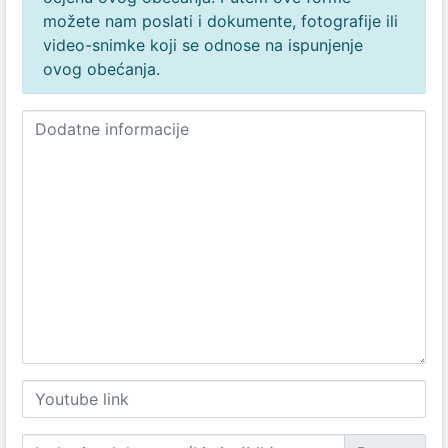
možete nam poslati i dokumente, fotografije ili
video-snimke koji se odnose na ispunjenje
ovog obećanja.