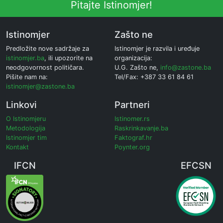
Pitajte Istinomjer!
Istinomjer
Zašto ne
Predložite nove sadržaje za
Istinomjer je razvila i uređuje
istinomjer.ba
, ili upozorite na
organizacija:
neodgovornost političara.
U.G. Zašto ne,
info@zastone.ba
Pišite nam na:
Tel/Fax: +387 33 61 84 61
istinomjer@zastone.ba
Linkovi
Partneri
O Istinomjeru
Istinomer.rs
Metodologija
Raskrinkavanje.ba
Istinomjer tim
Faktograf.hr
Kontakt
Poynter.org
IFCN
EFCSN