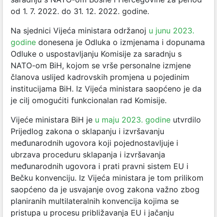
od 1. 7. 2022. do 31. 12. 2022. godine.
Na sjednici Vijeća ministara održanoj
u junu 2023.
godine
donesena je Odluka o izmjenama i dopunama
Odluke o uspostavljanju Komisije za saradnju s
NATO-om BiH, kojom se vrše personalne izmjene
članova uslijed kadrovskih promjena u pojedinim
institucijama BiH. Iz Vijeća ministara saopćeno je da
je cilj omogućiti funkcionalan rad Komisije.
Vijeće ministara BiH je
u maju 2023. godine
utvrdilo
Prijedlog zakona o sklapanju i izvršavanju
međunarodnih ugovora koji pojednostavljuje i
ubrzava proceduru sklapanja i izvršavanja
međunarodnih ugovora i prati pravni sistem EU i
Bečku konvenciju. Iz Vijeća ministara je tom prilikom
saopćeno da je usvajanje ovog zakona važno zbog
planiranih multilateralnih konvencija kojima se
pristupa u procesu približavanja EU i jačanju