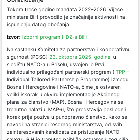
Tokom treće godine mandata 2022–2026. Vijeće
ministara BiH provodilo je značajnije aktivnosti na
ispunjenju datog obećanja.
Izvor:
Izborni program HDZ-a BiH
Na sastanku Komiteta za partnerstvo i kooperativnu
sigurnost (PCSC)
23. oktobra 2025. godine
, u
sjedištu NATO-a u Briselu, usvojen je Prvi
individualno prilagođeni partnerski program (
ITPP
–
Individual Tailored Partnership Programme) između
Bosne i Hercegovine i NATO-a, čime je ostvaren
veliki iskorak u okviru implementacije Akcionog
plana za članstvo (MAP). Bosna i Hercegovina se
trenutno nalazi u MAP-u, što predstavlja posljednji
korak prije poziva u punopravno članstvo. Kako se
navodi na stranici resornog ministarstva, od svih
zainteresovanih kandidata za pristupanje NATO
savezu, BiH je trenutno najbliža ostvarenju tog cilja.