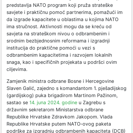
predstavlja NATO program koji pruža strateške
savjete i praktičnu pomoć partnerima, pomažući im
da izgrade kapacitete u oblastima u kojima NATO
ima stručnost. Aktivnosti mogu da se kreću od
savjeta na strateškom nivou o odbrambenim i
srodnim bezbjednosnim reformama i izgradnji
institucija do praktične pomoći u vezi s
odbrambenim kapacitetima i razvojem lokalnih
snaga, kao i specifičnih projekata u podršci ovim
ciljevima.
Zamjenik ministra odbrane Bosne i Hercegovine
Slaven Galić, zajedno s komandantom 1. pješadijskog
(gardijskog) puka brigadirom Martinom Pažinom,
sastao se
14. juna 2024. godine
u Zagrebu s
državnim sekretarom Ministarstva odbrane
Republike Hrvatske Zdravkom Jakopom. Vlada
Republike Hrvatske putem NATO-ovog paketa
podrške za izgradnju odbrambenih kapaciteta (DCB)