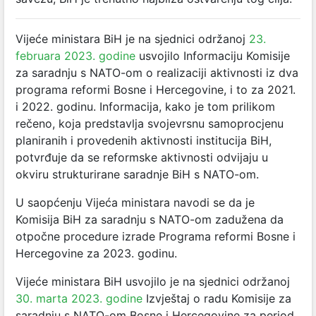
Vijeće ministara BiH je na sjednici održanoj
23.
februara 2023. godine
usvojilo Informaciju Komisije
za saradnju s NATO-om o realizaciji aktivnosti iz dva
programa reformi Bosne i Hercegovine, i to za 2021.
i 2022. godinu. Informacija, kako je tom prilikom
rečeno, koja predstavlja svojevrsnu samoprocjenu
planiranih i provedenih aktivnosti institucija BiH,
potvrđuje da se reformske aktivnosti odvijaju u
okviru strukturirane saradnje BiH s NATO-om.
U saopćenju Vijeća ministara navodi se da je
Komisija BiH za saradnju s NATO-om zadužena da
otpočne procedure izrade Programa reformi Bosne i
Hercegovine za 2023. godinu.
Vijeće ministara BiH usvojilo je na sjednici održanoj
30. marta 2023. godine
Izvještaj o radu Komisije za
saradnju s NATO-om Bosne i Hercegovine za period