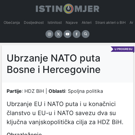
Obećanja
Dosljednost
Istinitost
Najave
Akteri
Strani akteri o BiH
An
U PROGRESU
Ubrzanje NATO puta
Bosne i Hercegovine
Partije
: HDZ BiH |
Oblasti
: Spoljna politika
Ubrzanje EU i NATO puta i u konačnici
članstvo u EU-u i NATO savezu dva su
ključna vanjskopolitička cilja za HDZ BiH.
Obrazloženje