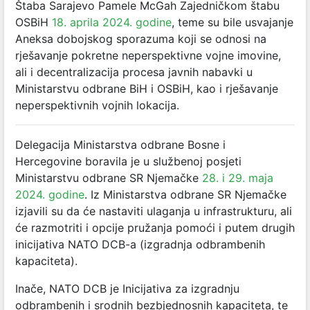
Štaba Sarajevo Pamele McGah Zajedničkom štabu
OSBiH
18. aprila 2024. godine
, teme su bile usvajanje
Aneksa d
obojskog
sporazuma koji se odnosi na
rješavanje pokretne neperspektivne vojne imovine,
ali i decentralizacija procesa javnih nabavki u
Ministarstvu odbrane BiH i OSBiH, kao i rješavanje
neperspektivnih vojnih lokacija.
Delegacija Ministarstva odbrane Bosne i
Hercegovine boravila je u službenoj posjeti
Ministarstvu odbrane SR Njemačke
28. i 29. maja
2024. godine
. Iz Ministarstva odbrane SR Njemačke
izjavili su da će nastaviti ulaganja u infrastrukturu, ali
će razmotriti i opcije pružanja pomoći i putem drugih
inicijativa NATO DCB-a (izgradnja odbrambenih
kapaciteta).
Inače, NATO DCB je Inicijativa za izgradnju
odbrambenih i srodnih bezbjednosnih kapaciteta, te