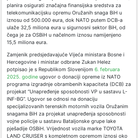
planira osigurati značajna finansijska sredstva za
telekomunikacijsku opremu Oružanih snaga BiH u
iznosu od 500.000 eura, dok NATO
putem DCB-a
ulaže 32,5 miliona eura u sigurnosni sektor BiH, od
čega je za OSBiH u načelnom iznosu namijenjeno
15,5 miliona eura.
Zamjenik predsjedavajuće Vijeća ministara Bosne i
Hercegovine i ministar odbrane Zukan Helez
potpisao je s Republikom Slovenijom
6. februara
2025. godine
ugovor o donaciji opreme iz NATO
programa izgradnje obrambenih kapaciteta (DCB) za
projekat “Unapređenje sposobnosti VP u sastavu L-
INF-BG”. Ugovor se odnosi na donaciju
specijalizovanih terenskih motornih vozila Oružanim
snagama BiH za projekat unapređenja sposobnosti
vojne policije u sastavu Bataljonske grupe lake
pješadije OSBiH. Vrijednost vozila marke TOYOTA
LAND CRUISER s kompletnom opremom iznosi oko