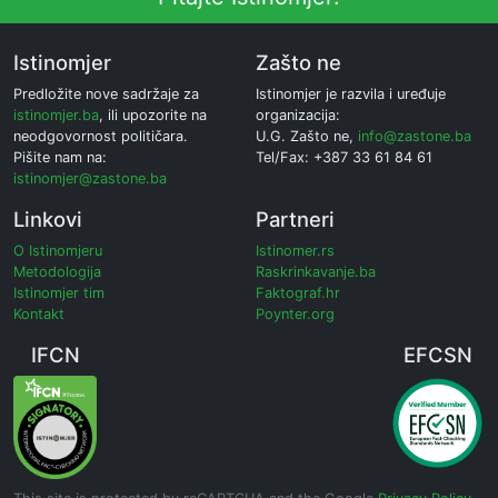
Istinomjer
Zašto ne
Predložite nove sadržaje za
Istinomjer je razvila i uređuje
istinomjer.ba
, ili upozorite na
organizacija:
neodgovornost političara.
U.G. Zašto ne,
info@zastone.ba
Pišite nam na:
Tel/Fax: +387 33 61 84 61
istinomjer@zastone.ba
Linkovi
Partneri
O Istinomjeru
Istinomer.rs
Metodologija
Raskrinkavanje.ba
Istinomjer tim
Faktograf.hr
Kontakt
Poynter.org
IFCN
EFCSN