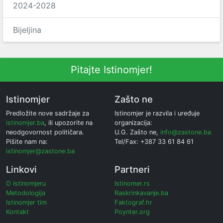
2024-2028
Bijeljina
Pitajte Istinomjer!
Istinomjer
Zašto ne
Predložite nove sadržaje za
Istinomjer je razvila i uređuje
istinomjer.ba
, ili upozorite na
organizacija:
neodgovornost političara.
U.G. Zašto ne,
info@zastone.ba
Pišite nam na:
Tel/Fax: +387 33 61 84 61
istinomjer@zastone.ba
Linkovi
Partneri
O Istinomjeru
Istinomer.rs
Metodologija
Raskrinkavanje.ba
Istinomjer tim
Faktograf.hr
Kontakt
Poynter.org