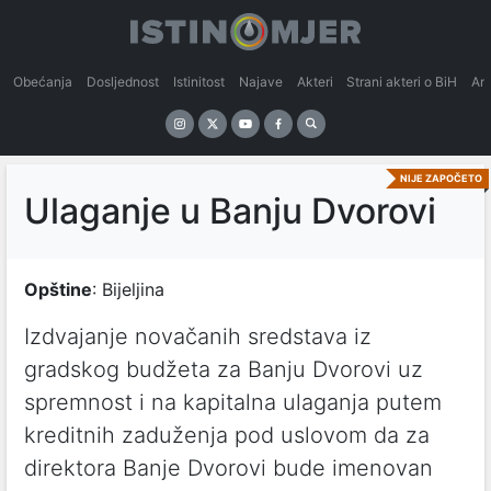
Obećanja
Dosljednost
Istinitost
Najave
Akteri
Strani akteri o BiH
An
NIJE ZAPOČETO
Ulaganje u Banju Dvorovi
Opštine
: Bijeljina
Izdvajanje novačanih sredstava iz
gradskog budžeta za Banju Dvorovi uz
spremnost i na kapitalna ulaganja putem
kreditnih zaduženja pod uslovom da za
direktora Banje Dvorovi bude imenovan