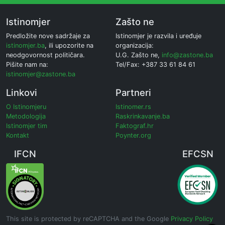
Istinomjer
Zašto ne
Predložite nove sadržaje za
Istinomjer je razvila i uređuje
istinomjer.ba
, ili upozorite na
organizacija:
neodgovornost političara.
U.G. Zašto ne,
info@zastone.ba
Pišite nam na:
Tel/Fax: +387 33 61 84 61
istinomjer@zastone.ba
Linkovi
Partneri
O Istinomjeru
Istinomer.rs
Metodologija
Raskrinkavanje.ba
Istinomjer tim
Faktograf.hr
Kontakt
Poynter.org
IFCN
EFCSN
This site is protected by reCAPTCHA and the Google
Privacy Policy