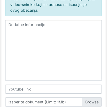
video-snimke koji se odnose na ispunjenje
ovog obećanja.
Izaberite dokument (Limit: 1Mb)