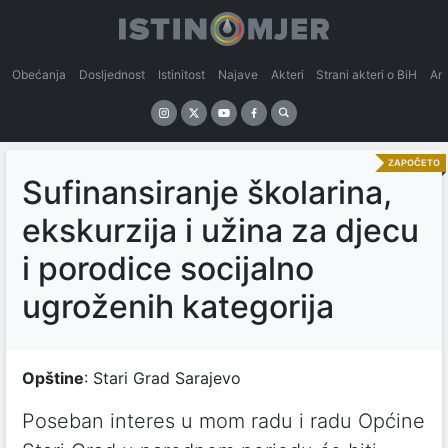
Obećanja
Dosljednost
Istinitost
Najave
Akteri
Strani akteri o BiH
An
ZAPOČETO
Sufinansiranje školarina,
ekskurzija i užina za djecu
i porodice socijalno
ugroženih kategorija
Opštine
: Stari Grad Sarajevo
Poseban interes u mom radu i radu Općine