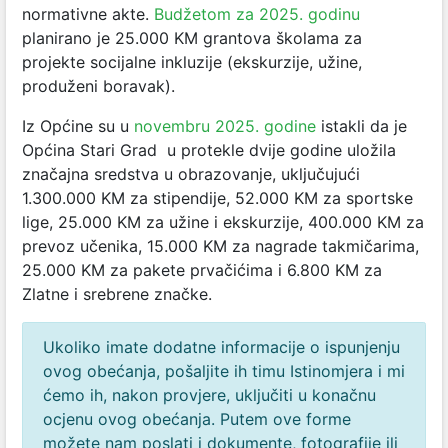
normativne akte.
Budžetom za 2025. godinu
planirano je 25.000 KM grantova školama za
projekte socijalne inkluzije (ekskurzije, užine,
produženi boravak).
Iz Općine su u
novembru 2025. godine
istakli da je
Općina Stari Grad u protekle dvije godine uložila
značajna sredstva u obrazovanje, uključujući
1.300.000 KM za stipendije, 52.000 KM za sportske
lige, 25.000 KM za užine i ekskurzije, 400.000 KM za
prevoz učenika, 15.000 KM za nagrade takmičarima,
25.000 KM za pakete prvačićima i 6.800 KM za
Zlatne i srebrene značke.
Ukoliko imate dodatne informacije o ispunjenju
ovog obećanja, pošaljite ih timu Istinomjera i mi
ćemo ih, nakon provjere, uključiti u konačnu
ocjenu ovog obećanja. Putem ove forme
možete nam poslati i dokumente, fotografije ili