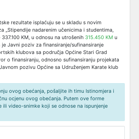
ke rezultate isplaćuju se u skladu s novim
a „Stipendije nadarenim učenicima i studentima,
je 337.100 KM, u odnosu na utrošenih
315.450 KM
u
 je Javni poziv za finansiranje/sufinansiranje
ortskih klubova sa područja Općine Stari Grad
or o finansiranju, odnosno sufinansiranju projekata
 po Javnom pozivu Općine sa Udruženjem Karate klub
ju ovog obećanja, pošaljite ih timu Istinomjera i
načnu ocjenu ovog obećanja. Putem ove forme
 ili video-snimke koji se odnose na ispunjenje