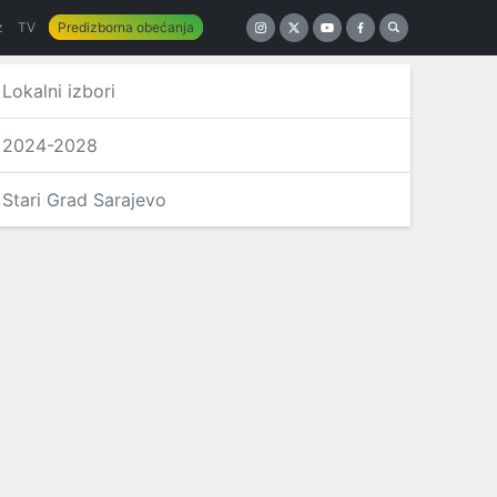
z
TV
Predizborna obećanja
Lokalni izbori
2024-2028
Stari Grad Sarajevo