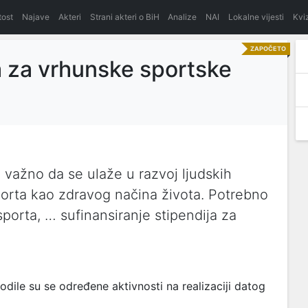
itost
Najave
Akteri
Strani akteri o BiH
Analize
NAI
Lokalne vijesti
Kvi
ZAPOČETO
a za vrhunske sportske
 važno da se ulaže u razvoj ljudskih
sporta kao zdravog načina života. Potrebno
sporta, … sufinansiranje stipendija za
le su se određene aktivnosti na realizaciji datog