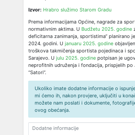
Izvor:
Hrabro služimo Starom Gradu
Prema informacijama Općine, nagrade za sports
normativnim aktima. U
Budžetu 2025. godine
z
deficitarna zanimanja, sportistima“ planirano 
2024. godini. U
januaru 2025. godine
objavljen
troškova takmičenja sportista pojedinaca i sp
Sarajevo. U
julu 2025. godine
potpisan je ugov
neprofitnih udruženja i fondacija, prispjelih
“Satori”.
Ukoliko imate dodatne informacije o ispunjen
mi ćemo ih, nakon provjere, uključiti u ko
možete nam poslati i dokumente, fotografije
ovog obećanja.