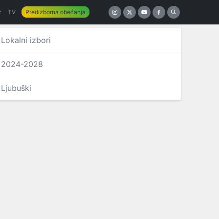
z
TV
Predizborna obećanja
Lokalni izbori
2024-2028
Ljubuški