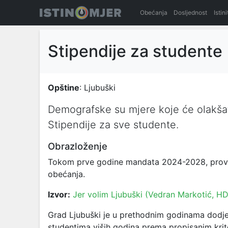
Obećanja
Dosljednost
Istin
Stipendije za studente
Opštine
: Ljubuški
Demografske su mjere koje će olakšat
Stipendije za sve studente.
Obrazloženje
Tokom prve godine mandata 2024-2028, provođ
obećanja.
Izvor:
Jer volim Ljubuški (Vedran Markotić, H
Grad Ljubuški je u prethodnim godinama dodje
studentima viših godina prema propisanim krit