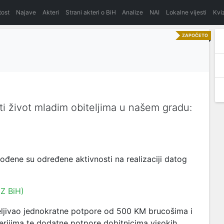
itost
Najave
Akteri
Strani akteri o BiH
Analize
NAI
Lokalne vijesti
Kvi
ZAPOČETO
i život mladim obiteljima u našem gradu:
ene su određene aktivnosti na realizaciji datog
DZ BiH)
ljivao jednokratne potpore od 500 KM brucošima i
erijima te dodatne potpore dobitnicima visokih