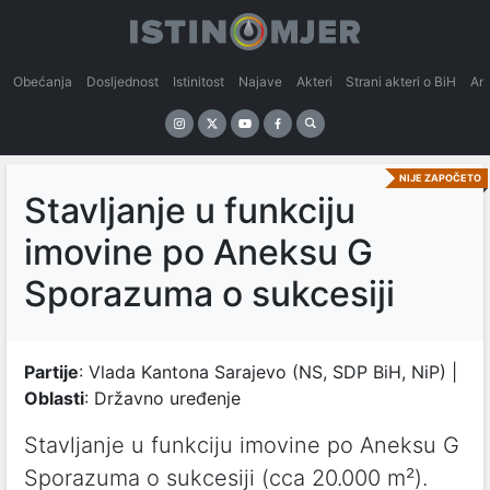
Obećanja
Dosljednost
Istinitost
Najave
Akteri
Strani akteri o BiH
An
NIJE ZAPOČETO
Stavljanje u funkciju
imovine po Aneksu G
Sporazuma o sukcesiji
Partije
: Vlada Kantona Sarajevo (NS, SDP BiH, NiP) |
Oblasti
: Državno uređenje
Stavljanje u funkciju imovine po Aneksu G
Sporazuma o sukcesiji (cca 20.000 m²).