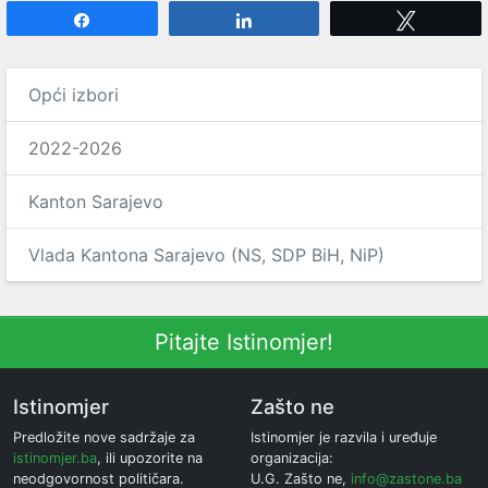
Share
Share
Tweet
Opći izbori
2022-2026
Kanton Sarajevo
Vlada Kantona Sarajevo (NS, SDP BiH, NiP)
Pitajte Istinomjer!
Istinomjer
Zašto ne
Predložite nove sadržaje za
Istinomjer je razvila i uređuje
istinomjer.ba
, ili upozorite na
organizacija:
neodgovornost političara.
U.G. Zašto ne,
info@zastone.ba