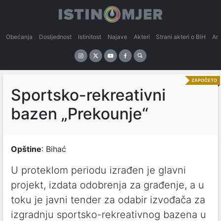
Obećanja
Dosljednost
Istinitost
Najave
Akteri
Strani akteri o BiH
An
ZAPOČETO
Sportsko-rekreativni
bazen „Prekounje“
Opštine
: Bihać
U proteklom periodu izrađen je glavni
projekt, izdata odobrenja za građenje, a u
toku je javni tender za odabir izvođača za
izgradnju sportsko-rekreativnog bazena u