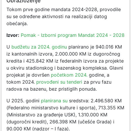
Obrazloženje
Tokom prve godine mandata 2024-2028, provodile
su se određene aktivnosti na realizaciji datog
obećanja.
Izvor:
Pomak - Izborni program Mandat 2024 - 2028
U
budžetu za 2024. godinu
planirano je 940.016 KM
iz kantonalnih izvora, 2.000.000 KM iz dugoročnog
kredita i 425.842 KM iz federalnih izvora za projekte
u okviru stadionskog i bazenskog kompleksa. Glavni
projekat je dovršen
početkom 2024.
godine, a
tokom 2024.
provođeni su tenderi
za prvu fazu
radova na bazenu, bez pristiglih ponuda.
U 2025. godini
planirana su
sredstva: 2.496.580 KM
(Federalno ministarstvo kulture i sporta), 713.355 KM
(Ministarstvo za građenje USK), 1.310.000 KM
(dugoročni kredit), 266.398 KM (učešće Grada) i
90.000 KM (nadzor – I faza).