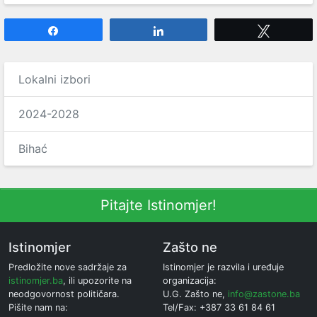
Share
Share
Tweet
Lokalni izbori
2024-2028
Bihać
Pitajte Istinomjer!
Istinomjer
Zašto ne
Predložite nove sadržaje za
Istinomjer je razvila i uređuje
istinomjer.ba
, ili upozorite na
organizacija:
neodgovornost političara.
U.G. Zašto ne,
info@zastone.ba
Pišite nam na:
Tel/Fax: +387 33 61 84 61