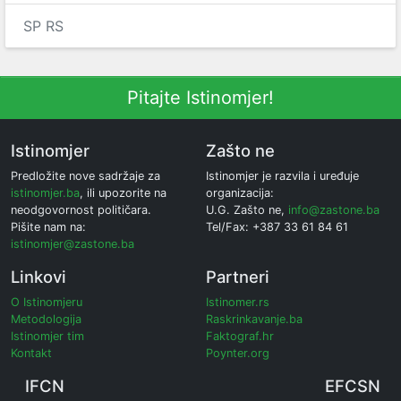
SP RS
Pitajte Istinomjer!
Istinomjer
Zašto ne
Predložite nove sadržaje za
Istinomjer je razvila i uređuje
istinomjer.ba
, ili upozorite na
organizacija:
neodgovornost političara.
U.G. Zašto ne,
info@zastone.ba
Pišite nam na:
Tel/Fax: +387 33 61 84 61
istinomjer@zastone.ba
Linkovi
Partneri
O Istinomjeru
Istinomer.rs
Metodologija
Raskrinkavanje.ba
Istinomjer tim
Faktograf.hr
Kontakt
Poynter.org
IFCN
EFCSN