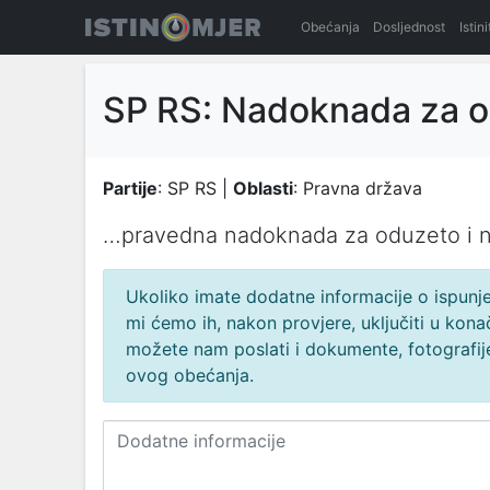
Obećanja
Dosljednost
Istin
SP RS: Nadoknada za 
Partije
: SP RS |
Oblasti
: Pravna država
…prаvednа nаdoknаdа zа oduzeto i n
Ukoliko imate dodatne informacije o ispunjen
mi ćemo ih, nakon provjere, uključiti u ko
možete nam poslati i dokumente, fotografije
ovog obećanja.