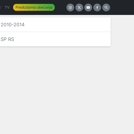
z
TV
Predizborna obećanja
2010-2014
SP RS