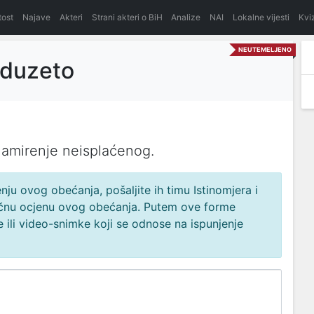
itost
Najave
Akteri
Strani akteri o BiH
Analize
NAI
Lokalne vijesti
Kvi
NEUTEMELJENO
oduzeto
аmirenje neisplаćenog.
ju ovog obećanja, pošaljite ih timu Istinomjera i
načnu ocjenu ovog obećanja. Putem ove forme
 ili video-snimke koji se odnose na ispunjenje