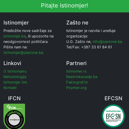
Pitajte Istinomjer!
Istinomjer
Zašto ne
Predložite nove sadržaje za
Istinomjer je razvila i uređuje
istinomjer.ba
, ili upozorite na
organizacija:
neodgovornost političara.
U.G. Zašto ne,
info@zastone.ba
Pišite nam na:
Tel/Fax: +387 33 61 84 61
istinomjer@zastone.ba
Linkovi
Partneri
O Istinomjeru
Istinomer.rs
Metodologija
Raskrinkavanje.ba
Istinomjer tim
Faktograf.hr
Kontakt
Poynter.org
IFCN
EFCSN