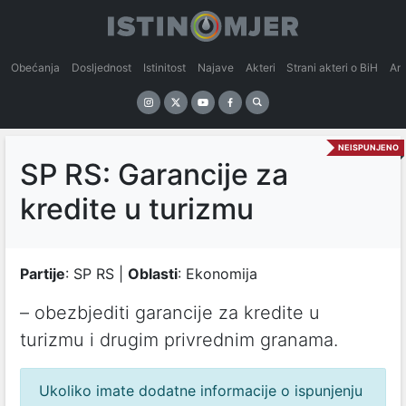
Obećanja
Dosljednost
Istinitost
Najave
Akteri
Strani akteri o BiH
An
NEISPUNJENO
SP RS: Garancije za
kredite u turizmu
Partije
: SP RS |
Oblasti
: Ekonomija
– obezbjediti gаrаncije zа kredite u
turizmu i drugim privrednim grаnаmа.
Ukoliko imate dodatne informacije o ispunjenju