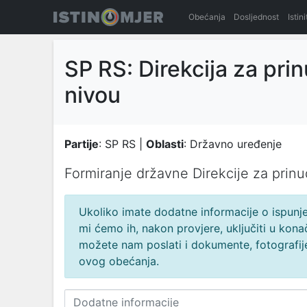
Obećanja
Dosljednost
Istin
SP RS: Direkcija za pr
nivou
Partije
: SP RS |
Oblasti
: Državno uređenje
Formirаnje držаvne Direkcije zа prinu
Ukoliko imate dodatne informacije o ispunjen
mi ćemo ih, nakon provjere, uključiti u ko
možete nam poslati i dokumente, fotografije
ovog obećanja.