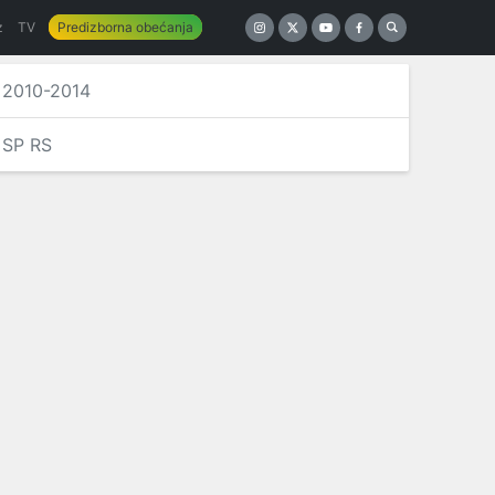
z
TV
Predizborna obećanja
2010-2014
SP RS