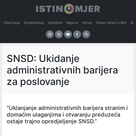
Obećanja
Dosljednost
Istinitost
Najave
Akteri
Strani akteri o BiH
An
SNSD: Ukidanje
administrativnih barijera
za poslovanje
“Uklanjanje administrativnih barijera stranim i
domaćim ulaganjima i otvaranju preduzeća
ostaje trajno opredjeljenje SNSD.”