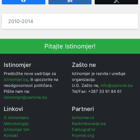
2010-2014
Pitajte Istinomjer!
Istinomjer
Zašto ne
Predložite nove sadržaje za
Istinomjer je razvila i uređuje
istinomjer.ba
, ili upozorite na
organizacija:
neodgovornost političara.
U.G. Zašto ne,
info@zastone.ba
Pišite nam na:
Tel/Fax: +387 33 61 84 61
istinomjer@zastone.ba
Linkovi
Partneri
O Istinomjeru
Istinomer.rs
Metodologija
Raskrinkavanje.ba
Istinomjer tim
Faktograf.hr
Kontakt
Poynter.org