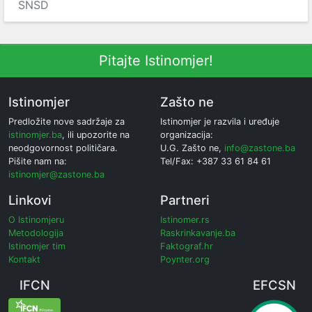
SNSD
Pitajte Istinomjer!
Istinomjer
Zašto ne
Predložite nove sadržaje za
Istinomjer je razvila i uređuje
istinomjer.ba
, ili upozorite na
organizacija:
neodgovornost političara.
U.G. Zašto ne,
info@zastone.ba
Pišite nam na:
Tel/Fax: +387 33 61 84 61
istinomjer@zastone.ba
Linkovi
Partneri
O Istinomjeru
Istinomer.rs
Metodologija
Raskrinkavanje.ba
Istinomjer tim
Faktograf.hr
Kontakt
Poynter.org
IFCN
EFCSN