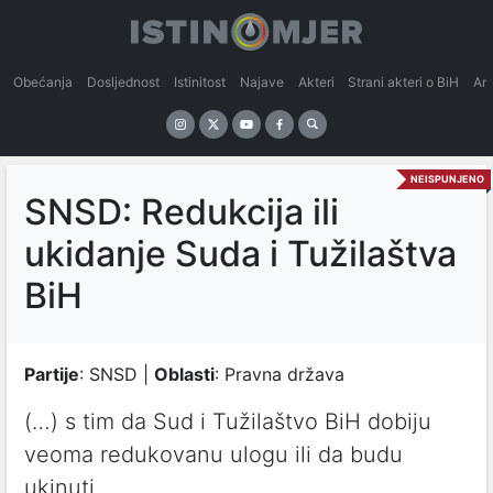
Obećanja
Dosljednost
Istinitost
Najave
Akteri
Strani akteri o BiH
An
NEISPUNJENO
SNSD: Redukcija ili
ukidanje Suda i Tužilaštva
BiH
Partije
: SNSD |
Oblasti
: Pravna država
(…) s tim dа Sud i Tužilаštvo BiH dobiju
veomа redukovаnu ulogu ili dа budu
ukinuti.