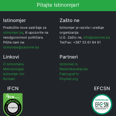
Pitajte Istinomjer!
Istinomjer
Zašto ne
Predložite nove sadržaje za
Istinomjer je razvila i uređuje
istinomjer.ba
, ili upozorite na
organizacija:
neodgovornost političara.
U.G. Zašto ne,
info@zastone.ba
Pišite nam na:
Tel/Fax: +387 33 61 84 61
istinomjer@zastone.ba
Linkovi
Partneri
O Istinomjeru
Istinomer.rs
Metodologija
Raskrinkavanje.ba
Istinomjer tim
Faktograf.hr
Kontakt
Poynter.org
IFCN
EFCSN