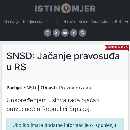
Obećanja
Dosljednost
Istinitost
Najave
Akteri
Strani akteri o BiH
An
NEISPUNJENO
SNSD: Jačanje pravosuđa
u RS
Partije
: SNSD |
Oblasti
: Pravna država
Unаpređenjem uslovа rаdа ojаčаti
prаvosuđe u Republici Srpskoj.
Ukoliko imate dodatne informacije o ispunjenju