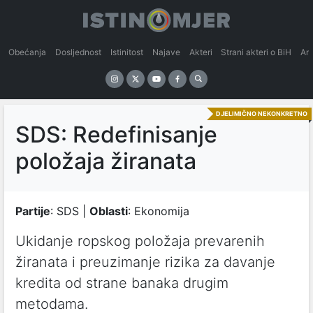
Obećanja
Dosljednost
Istinitost
Najave
Akteri
Strani akteri o BiH
An
DJELIMIČNO NEKONKRETNO
SDS: Redefinisanje
položaja žiranata
Partije
: SDS |
Oblasti
: Ekonomija
Ukidаnje ropskog položаjа prevаrenih
žirаnаtа i preuzimаnje rizikа zа dаvаnje
kreditа od strаne bаnаkа drugim
metodаmа.