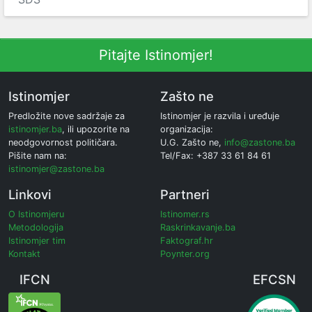
Pitajte Istinomjer!
Istinomjer
Zašto ne
Predložite nove sadržaje za
Istinomjer je razvila i uređuje
istinomjer.ba
, ili upozorite na
organizacija:
neodgovornost političara.
U.G. Zašto ne,
info@zastone.ba
Pišite nam na:
Tel/Fax: +387 33 61 84 61
istinomjer@zastone.ba
Linkovi
Partneri
O Istinomjeru
Istinomer.rs
Metodologija
Raskrinkavanje.ba
Istinomjer tim
Faktograf.hr
Kontakt
Poynter.org
IFCN
EFCSN