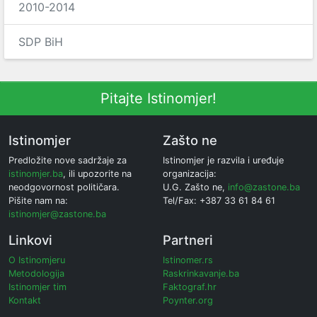
2010-2014
SDP BiH
Pitajte Istinomjer!
Istinomjer
Zašto ne
Predložite nove sadržaje za
Istinomjer je razvila i uređuje
istinomjer.ba
, ili upozorite na
organizacija:
neodgovornost političara.
U.G. Zašto ne,
info@zastone.ba
Pišite nam na:
Tel/Fax: +387 33 61 84 61
istinomjer@zastone.ba
Linkovi
Partneri
O Istinomjeru
Istinomer.rs
Metodologija
Raskrinkavanje.ba
Istinomjer tim
Faktograf.hr
Kontakt
Poynter.org