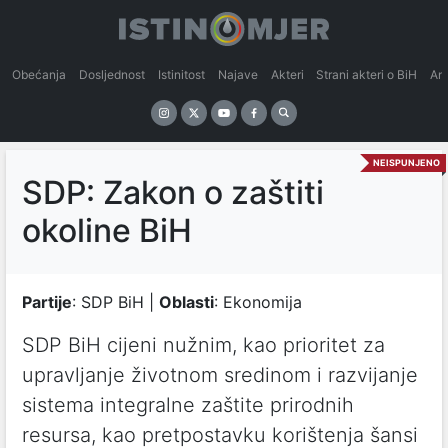
Obećanja
Dosljednost
Istinitost
Najave
Akteri
Strani akteri o BiH
An
NEISPUNJENO
SDP: Zakon o zaštiti
okoline BiH
Partije
: SDP BiH |
Oblasti
: Ekonomija
SDP BiH cijeni nužnim, kao prioritet za
upravljanje životnom sredinom i razvijanje
sistema integralne zaštite prirodnih
resursa, kao pretpostavku korištenja šansi