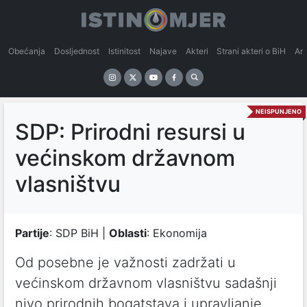
Obećanja
Dosljednost
Istinitost
Najave
Akteri
Strani akteri o BiH
An
NEISPUNJENO
SDP: Prirodni resursi u
većinskom državnom
vlasništvu
Partije
: SDP BiH |
Oblasti
: Ekonomija
Od posebne je važnosti zadržati u
većinskom državnom vlasništvu sadašnji
nivo prirodnih bogatstava i upravljanje