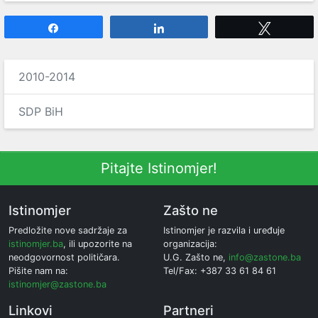
Share
Share
Tweet
2010-2014
SDP BiH
Pitajte Istinomjer!
Istinomjer
Zašto ne
Predložite nove sadržaje za
Istinomjer je razvila i uređuje
istinomjer.ba
, ili upozorite na
organizacija:
neodgovornost političara.
U.G. Zašto ne,
info@zastone.ba
Pišite nam na:
Tel/Fax: +387 33 61 84 61
istinomjer@zastone.ba
Linkovi
Partneri