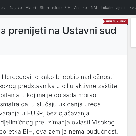
itost
Najave
Akteri
Strani akteri o BiH
Analize
NAI
Lokalne vijesti
Kvi
NEISPUNJENO
 prenijeti na Ustavni sud
i Hercegovine kako bi dobio nadležnosti
sokog predstavnika u cilju aktivne zaštite
 pitanja u kojima je do sada morao
 smatra da, u slučaju ukidanja ureda
varanja u EUSR, bez ojačavanja
djelimičnog preuzimanja ovlasti Visokog
g poretka BiH, ova zemlja nema budućnost.