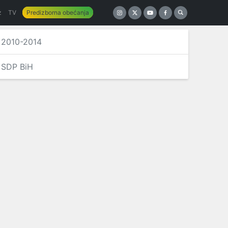
z
TV
Predizborna obećanja
2010-2014
SDP BiH