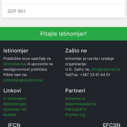
SDP BiH
Pitajte Istinomjer!
Istinomjer
Zašto ne
Predložite nove sadržaje za
Istinomjer je razvila i uređuje
istinomjer.ba
, ili upozorite na
organizacija:
neodgovornost političara.
U.G. Zašto ne,
info@zastone.ba
Pišite nam na:
Tel/Fax: +387 33 61 84 61
istinomjer@zastone.ba
Linkovi
Partneri
O Istinomjeru
Istinomer.rs
Metodologija
Raskrinkavanje.ba
Istinomjer tim
Faktograf.hr
Kontakt
Poynter.org
IFCN
EFCSN