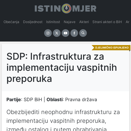
Obećanja
Dosljednost
Istinitost
Najave
Akteri
Strani akteri o BiH
An
DJELIMIČNO ISPUNJENO
SDP: Infrastruktura za
implementaciju vaspitnih
preporuka
Partije
: SDP BiH |
Oblasti
: Pravna država
Obezbijediti neophodnu infrastrukturu za
implementaciju vaspitnih preporuka,
između ostalog i putem ohrabrivanja