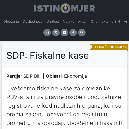
Obećanja
Dosljednost
Istinitost
Najave
Akteri
Strani akteri o BiH
An
DJELIMIČNO ISPUNJENO
SDP: Fiskalne kase
Partije
: SDP BiH |
Oblasti
: Ekonomija
Uvešćemo fiskalne kase za obveznike
PDV-a, ali i za pravne osobe i poduzetnike
registrovane kod nadležnih organa, koji su
prema zakonu obavezni da registruju
promet u maloprodaji. Uvođenjem fiskalnih