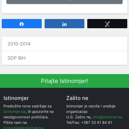
Share
Share
Tweet
2010-2014
SDP BiH
Pitajte Istinomjer!
Istinomjer
Zašto ne
Predložite nove sadržaje za
Istinomjer je razvila i uređuje
istinomjer.ba
, ili upozorite na
organizacija:
neodgovornost političara.
U.G. Zašto ne,
info@zastone.ba
Pišite nam na:
Tel/Fax: +387 33 61 84 61
istinomjer@zastone.ba