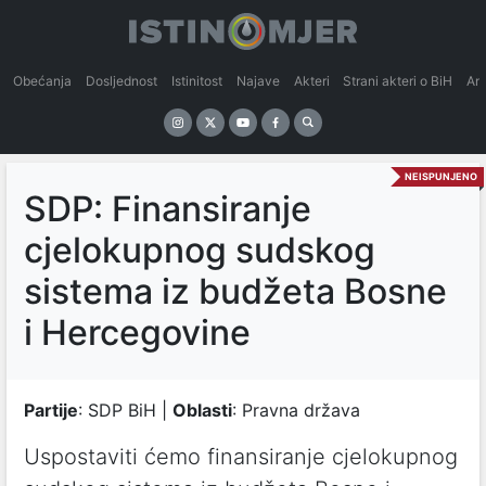
Obećanja
Dosljednost
Istinitost
Najave
Akteri
Strani akteri o BiH
An
NEISPUNJENO
SDP: Finansiranje
cjelokupnog sudskog
sistema iz budžeta Bosne
i Hercegovine
Partije
: SDP BiH |
Oblasti
: Pravna država
Uspostaviti ćemo finansiranje cjelokupnog