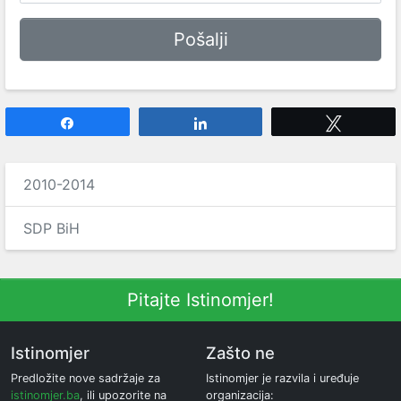
Share
Share
Tweet
2010-2014
SDP BiH
Pitajte Istinomjer!
Istinomjer
Zašto ne
Predložite nove sadržaje za
Istinomjer je razvila i uređuje
istinomjer.ba
, ili upozorite na
organizacija: